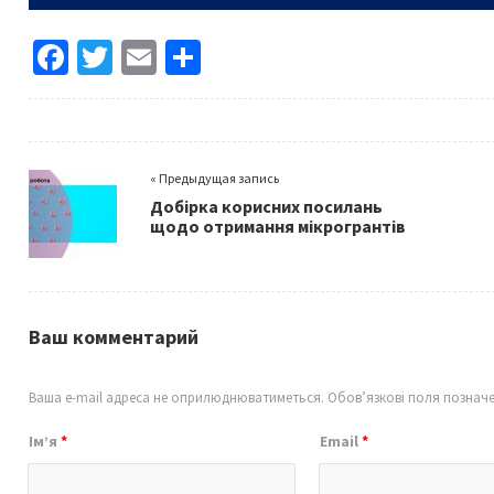
Fa
T
E
S
ce
wi
m
h
b
tt
ai
ar
o
er
l
e
« Предыдущая запись
o
Добірка корисних посилань
k
щодо отримання мікрогрантів
Ваш комментарий
Ваша e-mail адреса не оприлюднюватиметься.
Обов’язкові поля познач
Ім’я
*
Email
*