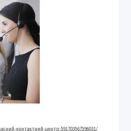
ласний-контактний-центр-591703567596031/