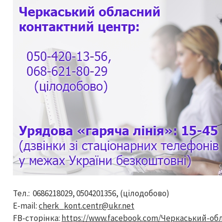
Тел.: 0686218029, 0504201356, (цілодобово)
E-mail:
cherk_kont.centr@ukr.net
FB-сторінка:
https://www.facebook.com/Черкаський-об