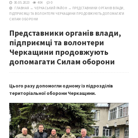
30.05.2023
404
0
ГЛАВНАЯ
→
ЧЕРКАСЬКИЙ РАЙОН
→
ПРЕДСТАВНИКИ ОРГАНІВ ВЛАДИ,
ПІДПРИЄМЦІ ТА ВОЛОНТЕРИ ЧЕРКАЩИНИ ПРОДОВЖУЮТЬ ДОПОМАГАТИ
СИЛАМ ОБОРОНИ
Представники органів влади,
підприємці та волонтери
Черкащини продовжують
допомагати Силам оборони
Цього разу допомогли одному із підрозділів
територіальної оборони Черкащини.