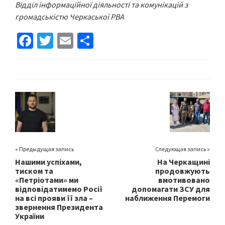
Відділ інформаційної діяльності та комунікацій з
громадськістю Черкаської РВА
Fa
T
E
S
ce
wi
m
h
b
tt
ai
ar
o
er
l
e
o
k
« Предыдущая запись
Следующая запись »
Нашими успіхами,
На Черкащині
тиском та
продовжують
«Петріотами» ми
вмотивовано
відповідатимемо Росії
допомагати ЗСУ для
на всі прояви її зла –
наближення Перемоги
звернення Президента
України