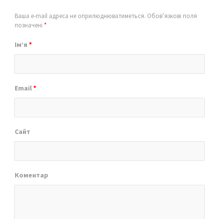
Ваша e-mail адреса не оприлюднюватиметься.
Обов’язкові поля
позначені
*
Ім’я
*
Email
*
Сайт
Коментар