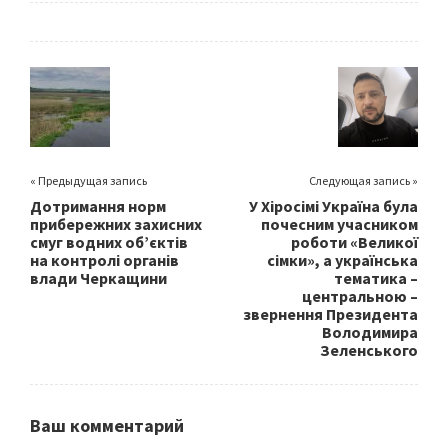
b
tt
ai
ar
o
er
l
e
o
k
« Предыдущая запись
Следующая запись »
Дотримання норм
У Хіросімі Україна була
прибережних захисних
почесним учасником
смуг водних об’єктів
роботи «Великої
на контролі органів
сімки», а українська
влади Черкащини
тематика –
центральною –
звернення Президента
Володимира
Зеленського
Ваш комментарий