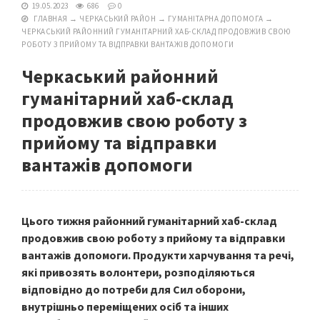
19.05.2023
686
0
ГЛАВНАЯ
→
ЧЕРКАСЬКИЙ РАЙОН
→
ГУМАНІТАРНА ДОПОМОГА
→
ЧЕРКАСЬКИЙ РАЙОННИЙ ГУМАНІТАРНИЙ ХАБ-СКЛАД ПРОДОВЖИВ СВОЮ
РОБОТУ З ПРИЙОМУ ТА ВІДПРАВКИ ВАНТАЖІВ ДОПОМОГИ
Черкаський районний
гуманітарний хаб-склад
продовжив свою роботу з
прийому та відправки
вантажів допомоги
Цього тижня районний гуманітарний хаб-склад
продовжив свою роботу з прийому та відправки
вантажів допомоги. Продукти харчування та речі,
які привозять волонтери, розподіляються
відповідно до потреби для Сил оборони,
внутрішньо переміщених осіб та інших