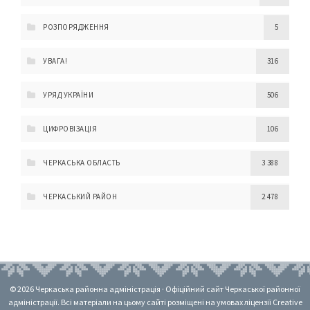
РОЗПОРЯДЖЕННЯ
5
УВАГА!
316
УРЯД УКРАЇНИ
506
ЦИФРОВІЗАЦІЯ
106
ЧЕРКАСЬКА ОБЛАСТЬ
3 388
ЧЕРКАСЬКИЙ РАЙОН
2 478
© 2026 Черкаська районна адміністрація · Офіційний сайт Черкаської районної
адміністрації. Всі матеріали на цьому сайті розміщені на умовах ліцензії Creative