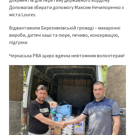
документів для перетину державного кордону.
Допомагав збирати допомогу Максим Нечипоренко з
міста Loures.
Відвантажили Березняківській громаді – макаронні
вироби, дитячі каші та пюре, печиво, консервацію,
підгузки.
Черкаська РВА щиро вдячна невтомним волонтерам!