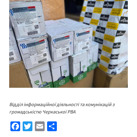
Відділ інформаційної діяльності та комунікацій з
громадськістю Черкаської РВА
Fa
T
E
S
ce
wi
m
h