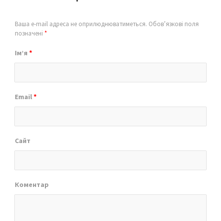
Ваша e-mail адреса не оприлюднюватиметься.
Обов’язкові поля
позначені
*
Ім’я
*
Email
*
Сайт
Коментар