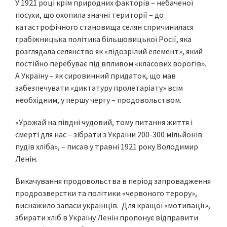
У 1921 році крім природних факторів – небаченої
посухи, що охопила значні території – до
катастрофічного становища селян спричинилася
грабіжницька політика більшовицької Росії, яка
розглядала селянство як «підозрілий елемент», який
постійно перебуває під впливом «класових ворогів».
А Україну – як сировинний придаток, що мав
забезпечувати «диктатуру пролетаріату» всім
необхідним, у першу чергу – продовольством.
«Урожай на півдні чудовий, тому питання життя і
смерті для нас – зібрати з України 200-300 мільйонів
пудів хліба», – писав у травні 1921 року Володимир
Ленін.
Викачування продовольства в період запровадження
продрозверстки та політики «червоного терору»,
виснажило запаси українців. Для кращої «мотивації»,
збирати хліб в Україну Ленін пропонує відправити