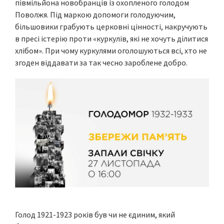
півмільйона новобранців із охопленого голодом
Поволжя. Під маркою допомоги голодуючим,
більшовики грабують церковні цінності, накручують
в пресі істерію проти «куркулів, які не хочуть ділитися
хлібом». При чому куркулями оголошуються всі, хто не
згоден віддавати за так чесно зароблене добро.
Голод 1921-1923 років був чи не єдиним, який