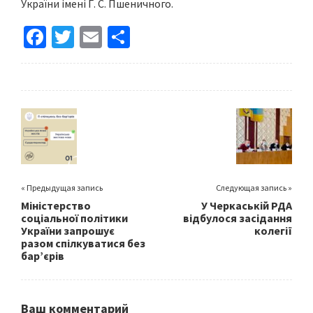
України імені Г. С. Пшеничного.
Fa
T
E
S
ce
wi
m
h
b
tt
ai
ar
o
er
l
e
o
k
« Предыдущая запись
Следующая запись »
Міністерство
У Черкаській РДА
соціальної політики
відбулося засідання
України запрошує
колегії
разом спілкуватися без
бар’єрів
Ваш комментарий