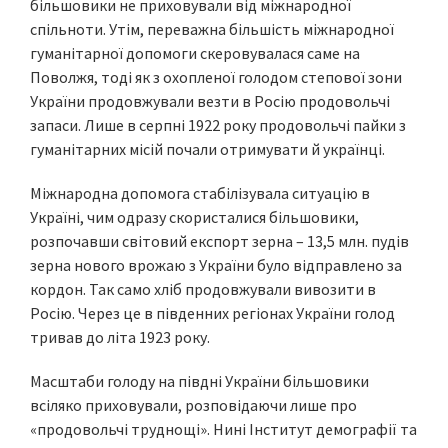
більшовики не приховували від міжнародної
спільноти. Утім, переважна більшість міжнародної
гуманітарної допомоги скеровувалася саме на
Поволжя, тоді як з охопленої голодом степової зони
України продовжували везти в Росію продовольчі
запаси. Лише в серпні 1922 року продовольчі пайки з
гуманітарних місій почали отримувати й українці.
Міжнародна допомога стабілізувала ситуацію в
Україні, чим одразу скористалися більшовики,
розпочавши світовий експорт зерна – 13,5 млн. пудів
зерна нового врожаю з України було відправлено за
кордон. Так само хліб продовжували вивозити в
Росію. Через це в південних регіонах України голод
тривав до літа 1923 року.
Масштаби голоду на півдні України більшовики
всіляко приховували, розповідаючи лише про
«продовольчі труднощі». Нині Інститут демографії та