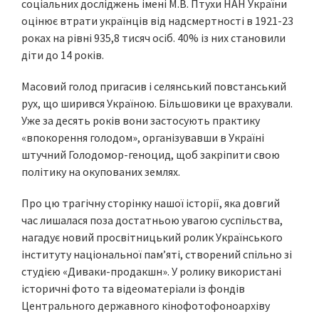
соціальних досліджень імені М.В. Птухи НАН України
оцінює втрати українців від надсмертності в 1921-23
роках на рівні 935,8 тисяч осіб. 40% із них становили
діти до 14 років.
Масовий голод пригасив і селянський повстанський
рух, що ширився Україною. Більшовики це врахували.
Уже за десять років вони застосують практику
«впокорення голодом», організувавши в Україні
штучний Голодомор-геноцид, щоб закріпити свою
політику на окупованих землях.
Про цю трагічну сторінку нашої історії, яка довгий
час лишалася поза достатньою увагою суспільства,
нагадує новий просвітницький ролик Українського
інституту національної пам’яті, створений спільно зі
студією «Диваки-продакшн». У ролику використані
історичні фото та відеоматеріали із фондів
Центрального державного кінофотофоноархіву