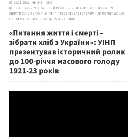
25.11.2021
448
0
ГЛАВНАЯ
→
ЧЕРКАСЬКИЙ РАЙОН
→
«ПИТАННЯ ЖИТТЯ І СМЕРТІ –
ЗІБРАТИ ХЛІБ З УКРАЇНИ»: УІНП ПРЕЗЕНТУВАВ ІСТОРИЧНИЙ РОЛИК ДО 100-
РІЧЧЯ МАСОВОГО ГОЛОДУ 1921-23 РОКІВ
«Питання життя і смерті –
зібрати хліб з України»: УІНП
презентував історичний ролик
до 100-річчя масового голоду
1921-23 років