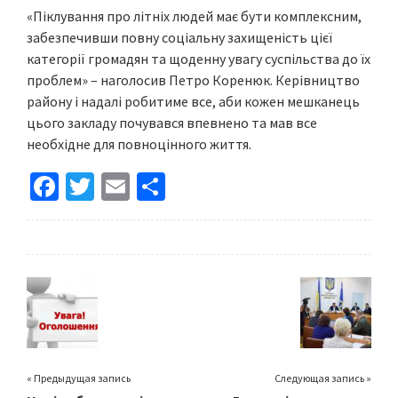
«Піклування про літніх людей має бути комплексним,
забезпечивши повну соціальну захищеність цієї
категорії громадян та щоденну увагу суспільства до їх
проблем» – наголосив Петро Коренюк. Керівництво
району і надалі робитиме все, аби кожен мешканець
цього закладу почувався впевнено та мав все
необхідне для повноцінного життя.
Fa
T
E
S
ce
wi
m
h
b
tt
ai
ar
o
er
l
e
o
k
« Предыдущая запись
Следующая запись »