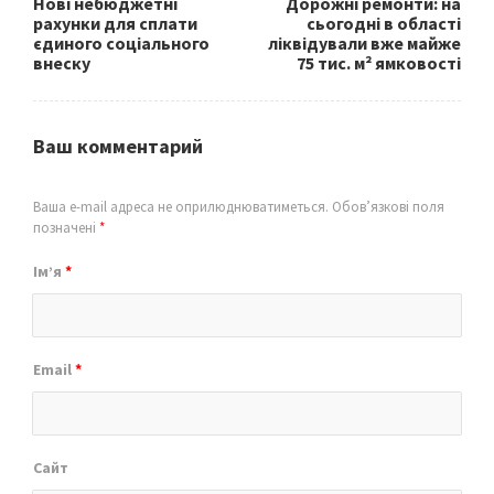
Нові небюджетні
Дорожні ремонти: на
рахунки для сплати
сьогодні в області
єдиного соціального
ліквідували вже майже
внеску
75 тис. м² ямковості
Ваш комментарий
Ваша e-mail адреса не оприлюднюватиметься.
Обов’язкові поля
позначені
*
Ім’я
*
Email
*
Сайт