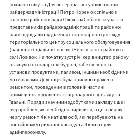
похилого віку та Дня ветерана заступник голови
райдержадміністрації Петро Коренюк спільно з
головою районної ради Олексієм Собком за участю
представників райдержадміністрації та районної
ради відвідали відділення стаціонарного догляду
територіального центру соціального обслуговування
(надання соціальних послуг) Черкаського району в
селі Лозівок. На початку зустрічі керівництво району
оглянуло господарські будівлі, забезпеченість
установи продуктами, паливом, іншими необхідними
матеріалами. Делегація була приємно вражена
ремонтом, проведеним в головній частині
приміщення відділення стаціонарного догляду та
їдальні. Поряд з значними здобутками закладу є ще і
ряд проблем, які необхідно вирішити, а це в першу
чергу ремонт 4 кімнат для осіб, які перебувають на
постійному утриманні закладу та 4 кімнат для
адмінперсоналу.