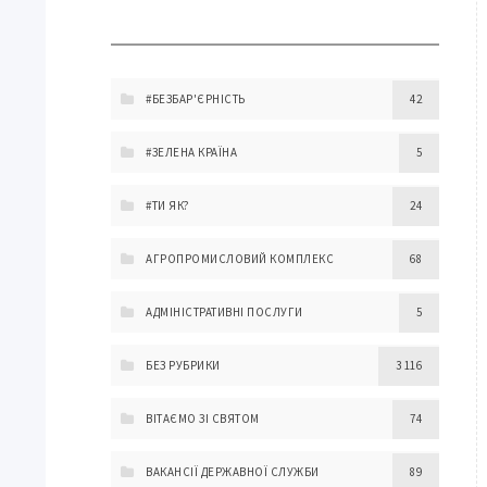
#БЕЗБАР'ЄРНІСТЬ
42
#ЗЕЛЕНА КРАЇНА
5
#ТИ ЯК?
24
АГРОПРОМИСЛОВИЙ КОМПЛЕКС
68
АДМІНІСТРАТИВНІ ПОСЛУГИ
5
БЕЗ РУБРИКИ
3 116
ВІТАЄМО ЗІ СВЯТОМ
74
ВАКАНСІЇ ДЕРЖАВНОЇ СЛУЖБИ
89