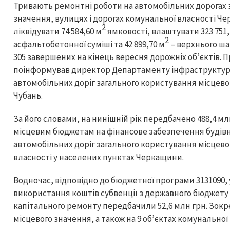
Тривають ремонтні роботи на автомобільних дорогах 
значення, вулицях і дорогах комунальної власності Чер
2
ліквідувати 74 584,60 м
ямковості, влаштувати 323 751,
2
асфальтобетонної суміші та 42 899,70 м
– верхнього ша
305 завершених на кінець вересня дорожніх об’єктів. П
поінформував директор Департаменту інфраструктур
автомобільних доріг загального користування місцево
Чубань.
За його словами, на нинішній рік передбачено 488,4 мл
місцевим бюджетам на фінансове забезпечення будівн
автомобільних доріг загального користування місцевог
власності у населених пунктах Черкащини.
Водночас, відповідно до бюджетної програми 3131090, у
використання коштів субвенції з державного бюджет
капітального ремонту передбачили 52,6 млн грн. Зокре
місцевого значення, а також на 9 об’єктах комунальної 