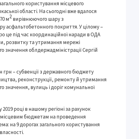
загального користування місцевого
каської області. На сьогодні вже вдалося
2
70 м
вирівнюючого шару з
ру асфальтобетонного покриття. У цілому –
ро це під час координаційної наради в ОДА
и, розвитку та утримання мережі
го значення облдержадміністрації Сергій
н грн – субвенції з державного бюджету
ицтва, реконструкції, ремонту й утримання
о значення, вулиць і доріг комунальної
 2019 році в нашому регіоні за рахунок
у місцевим бюджетам на проведення
ма: на 9 дорогах загального користування
власності.