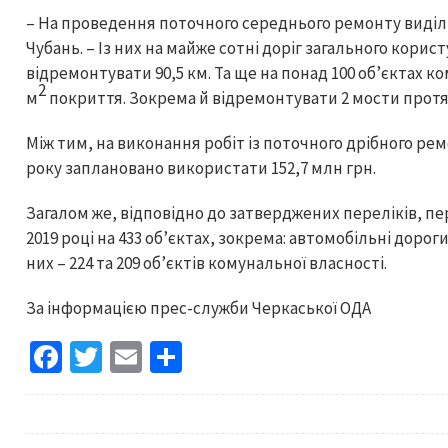
– На проведення поточного середнього ремонту виділи
Чубань. – Із них на майже сотні доріг загального кори
відремонтувати 90,5 км. Та ще на понад 100 об’єктах ко
2
м
покриття. Зокрема й відремонтувати 2 мости протя
Між тим, на виконання робіт із поточного дрібного ре
року заплановано використати 152,7 млн грн.
Загалом же, відповідно до затверджених переліків, п
2019 році на 433 об’єктах, зокрема: автомобільні доро
них – 224 та 209 об’єктів комунальної власності.
За інформацією прес-служби Черкаської ОДА
Fa
T
E
S
ce
wi
m
h
b
tt
ai
ar