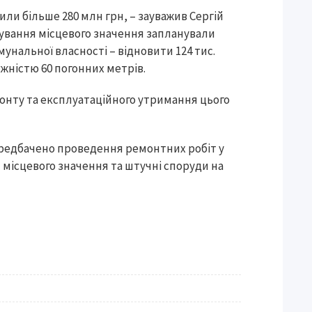
ли більше 280 млн грн, – зауважив Сергій
стування місцевого значення запланували
мунальної власності – відновити 124 тис.
жністю 60 погонних метрів.
монту та експлуатаційного утримання цього
ередбачено проведення ремонтних робіт у
ги місцевого значення та штучні споруди на