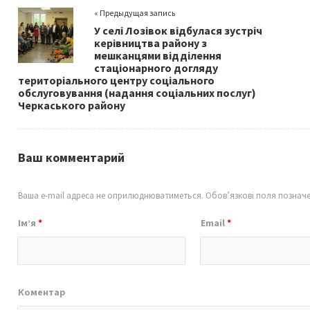
o
er
l
e
« Предыдущая запись
o
У селі Лозівок відбулася зустріч
k
керівництва району з
мешканцями відділення
стаціонарного догляду
територіального центру соціального
обслуговування (надання соціальних послуг)
Черкаського району
Ваш комментарий
Ваша e-mail адреса не оприлюднюватиметься.
Обов’язкові поля познач
Ім’я
*
Email
*
Коментар