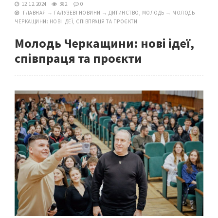
12.12.2024
382
0
ГЛАВНАЯ
→
ГАЛУЗЕВІ НОВИНИ
→
ДИТИНСТВО, МОЛОДЬ
→
МОЛОДЬ
ЧЕРКАЩИНИ: НОВІ ІДЕЇ, СПІВПРАЦЯ ТА ПРОЄКТИ
Молодь Черкащини: нові ідеї,
співпраця та проєкти