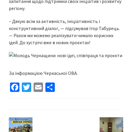
запитання щодо підтримки своїх ініціатив і розвитку
регіону.
– Дякую всім за активність, ініціативність і
конструктивний діалог, — підсумував Ігор Табурець.
— Разом ми можемо реалізувати чимало корисних
ідей. До зустрічі вже в нових проєктах!
За інформацією Черкаської ОВА.
Fa
T
E
S
ce
wi
m
h
b
tt
ai
ar
o
er
l
e
o