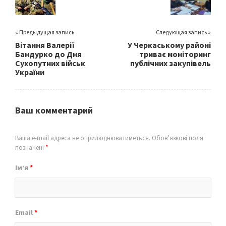
k
« Предыдущая запись
Следующая запись »
Вітання Валерії
У Черкаському районі
Бандурко до Дня
триває моніторинг
Сухопутних військ
публічних закупівель
України
Ваш комментарий
Ваша e-mail адреса не оприлюднюватиметься.
Обов’язкові поля
позначені
*
Ім’я
*
Email
*