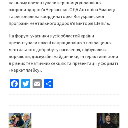
на ньому презентували керівниця управління
охорони здоров’я Черкаської ОДА Антоніна Уманець
та регіональна координаторка Всеукраїнської
програми ментального здоров’я Вікторія Шепіль.
На форумі учасники з усіх областей країни
презентували власні напрацювання з покращення
ментального добробуту населення, відбувалися
воркшопи, дискусійні майданчики, інтерактивні зони
в різних тематичних секціях та презентації у форматі
«маркетплейсу».
Fa
T
E
S
ce
wi
m
h
b
tt
ai
ar
o
er
l
e
o