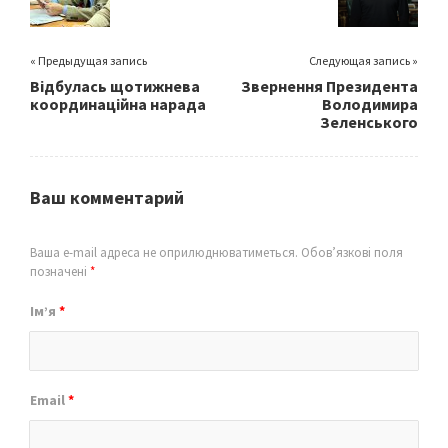
k
« Предыдущая запись
Следующая запись »
Відбулась щотижнева
Звернення Президента
координаційна нарада
Володимира
Зеленського
Ваш комментарий
Ваша e-mail адреса не оприлюднюватиметься.
Обов’язкові поля
позначені
*
Ім’я
*
Email
*