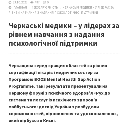
23.10.2023
487
0
ГЛАВНАЯ
→
#БЕЗБАР'ЄРНІСТЬ
→
ЧЕРКАСЬКІ МЕДИКИ – У ЛІДЕРАХ ЗА
РІВНЕМ НАВЧАННЯ З НАДАННЯ ПСИХОЛОГІЧНОЇ ПІДТРИМКИ
Черкаські медики – у лідерах за
рівнем навчання з надання
психологічної підтримки
Черкащина серед кращих областей за рівнем
сертифікації лікарів і медичних сестер за
Програмою ВООЗ Mental Health Gap Action
Programme. Такі результати презентували на
Першому форумі з психічного здоров’я «Рух до
системи та послуг із психічного здоров’я
майбутнього: досвід України з розбудови
спроможностей, відновлення та удосконалення»,
який відбувся в Києві.