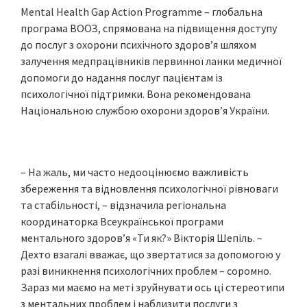
Mental Health Gap Action Programme – глобальна
програма ВООЗ, спрямована на підвищення доступу
до послуг з охорони психічного здоров’я шляхом
залучення медпрацівників первинної ланки медичної
допомоги до надання послуг пацієнтам із
психологічної підтримки. Вона рекомендована
Національною службою охорони здоров’я України.
– На жаль, ми часто недооцінюємо важливість
збереження та відновлення психологічної рівноваги
та стабільності, – відзначила регіональна
координаторка Всеукраїнської програми
ментального здоров’я «Ти як?» Вікторія Шепіль. –
Дехто взагалі вважає, що звертатися за допомогою у
разі виникнення психологічних проблем – соромно.
Зараз ми маємо на меті зруйнувати ось ці стереотипи
з ментальних проблем і наблизити послуги з