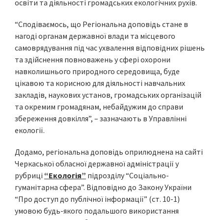
освіти та діяльності громадських екологічних рухів.
“Сподіваємось, що Регіональна доповідь стане в
нагоді органам державної влади та місцевого
самоврядування під час ухвалення відповідних рішень
та здійснення повноважень у сфері охорони
навколишнього природного середовища, буде
цікавою та корисною для діяльності навчальних
закладів, наукових установ, громадських організацій
та окремим громадянам, небайдужим до справи
збереження довкілля”, – зазначають в Управлінні
екології.
Додамо, регіональна доповідь оприлюднена на сайті
Черкаської обласної державної адміністрації у
рубриці
“Екологія”
підрозділу “Соціально-
гуманітарна сфера”. Відповідно до Закону України
“Про доступ до публічної інформації” (ст. 10-1)
умовою будь-якого подальшого використання