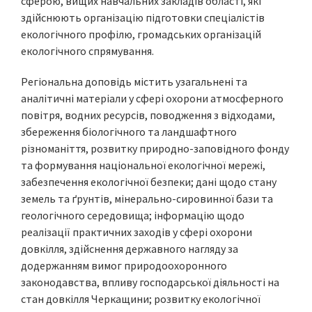
сферою, вищих навчальних закладів області, які
здійснюють організацію підготовки спеціалістів
екологічного профілю, громадських організацій
екологічного спрямування.
Регіональна доповідь містить узагальнені та
аналітичні матеріали у сфері охорони атмосферного
повітря, водних ресурсів, поводження з відходами,
збереження біологічного та ландшафтного
різноманіття, розвитку природно-заповідного фонду
та формування національної екологічної мережі,
забезпечення екологічної безпеки; дані щодо стану
земель та ґрунтів, мінерально-сировинної бази та
геологічного середовища; інформацію щодо
реалізації практичних заходів у сфері охорони
довкілля, здійснення державного нагляду за
додержанням вимог природоохоронного
законодавства, впливу господарської діяльності на
стан довкілля Черкащини; розвитку екологічної