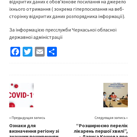
відкритих даних є обов’язкове посилання на джерело
їхнього отримання ( зокрема гіперпосилання на веб-
сторінку відкритих даних розпорядника інформації).
За інформацією пресслужби Черкаської обласної
державної адміністрації
Fa
T
E
S
ce
wi
m
h
b
tt
ai
ar
o
er
l
e
o
k
« Предыдущая запись
Следующая запись »
Ознаки для
“Розширюємо перелік
визначення регіону зі
лікарень першої хвилі”,
значним поширенням
– Лариса Кошова про