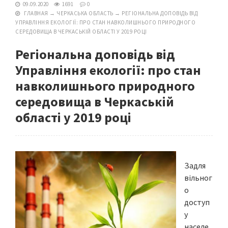
09.09.2020
1691
0
ГЛАВНАЯ
→
ЧЕРКАСЬКА ОБЛАСТЬ
→
РЕГІОНАЛЬНА ДОПОВІДЬ ВІД
УПРАВЛІННЯ ЕКОЛОГІЇ: ПРО СТАН НАВКОЛИШНЬОГО ПРИРОДНОГО
СЕРЕДОВИЩА В ЧЕРКАСЬКІЙ ОБЛАСТІ У 2019 РОЦІ
Регіональна доповідь від
Управління екології: про стан
навколишнього природного
середовища в Черкаській
області у 2019 році
Задля
вільног
о
доступ
у
населе