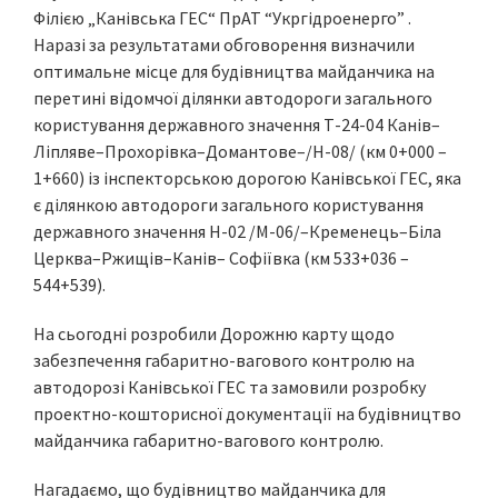
Філією „Канівська ГЕС“ ПрАТ “Укргідроенерго” .
Наразі за результатами обговорення визначили
оптимальне місце для будівництва майданчика на
перетині відомчої ділянки автодороги загального
користування державного значення Т-24-04 Канів–
Ліпляве–Прохорівка–Домантове–/Н-08/ (км 0+000 –
1+660) із інспекторською дорогою Канівської ГЕС, яка
є ділянкою автодороги загального користування
державного значення Н-02 /М-06/–Кременець–Біла
Церква–Ржищів–Канів– Софіївка (км 533+036 –
544+539).
На сьогодні розробили Дорожню карту щодо
забезпечення габаритно-вагового контролю на
автодорозі Канівської ГЕС та замовили розробку
проектно-кошторисної документації на будівництво
майданчика габаритно-вагового контролю.
Нагадаємо, що будівництво майданчика для