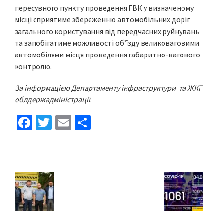
пересувного пункту проведення ГВК у визначеному
місці сприятиме збереженню автомобільних доріг
загального користування від передчасних руйнувань
та запобігатиме можливості об’їзду великоваговими
автомобілями місця проведення габаритно-вагового
контролю.
За інформацією Департаменту інфраструктури та ЖКГ
облдержадміністрації
.
Fa
T
E
S
ce
wi
m
h
b
tt
ai
ar
o
er
l
e
o
k