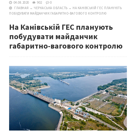
04.08.2020
902
0
ГЛАВНАЯ
→
ЧЕРКАСЬКА ОБЛАСТЬ
→
НА КАНІВСЬКІЙ ГЕС ПЛАНУЮТЬ
ПОБУДУВАТИ МАЙДАНЧИК ГАБАРИТНО-ВАГОВОГО КОНТРОЛЮ
На Канівській ГЕС планують
побудувати майданчик
габаритно-вагового контролю