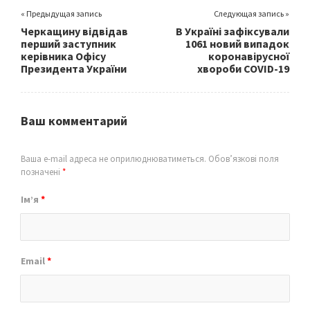
« Предыдущая запись
Следующая запись »
Черкащину відвідав
В Україні зафіксували
перший заступник
1061 новий випадок
керівника Офісу
коронавірусної
Президента України
хвороби COVID-19
Ваш комментарий
Ваша e-mail адреса не оприлюднюватиметься.
Обов’язкові поля
позначені
*
Ім’я
*
Email
*