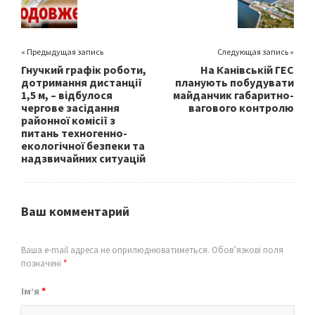
k
« Предыдущая запись
Следующая запись »
Гнучкий графік роботи,
На Канівській ГЕС
дотримання дистанції
планують побудувати
1,5 м, – відбулося
майданчик габаритно-
чергове засідання
вагового контролю
районної комісії з
питань техногенно-
екологічної безпеки та
надзвичайних ситуацій
Ваш комментарий
Ваша e-mail адреса не оприлюднюватиметься.
Обов’язкові поля
позначені
*
Ім’я
*