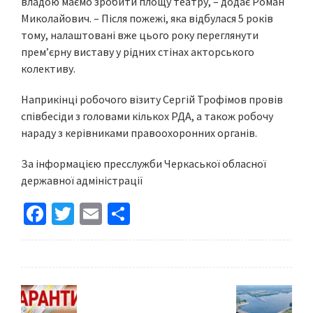
владою маємо зробити площу театру, – додає Роман
Миколайович. – Після пожежі, яка відбулася 5 років
тому, налаштовані вже цього року переглянути
прем’єрну виставу у рідних стінах акторського
колективу.
Наприкінці робочого візиту Сергій Трофімов провів
співбесіди з головами кількох РДА, а також робочу
нараду з керівниками правоохоронних органів.
За інформацією пресслужби Черкаської обласної
державної адміністрації
Fa
T
E
S
ce
wi
m
h
b
tt
ai
ar
o
er
l
e
o