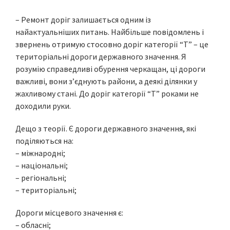
– Ремонт доріг залишається одним із
найактуальніших питань. Найбільше повідомлень і
звернень отримую стосовно доріг категорії “Т” – це
територіальні дороги державного значення. Я
розумію справедливі обурення черкащан, ці дороги
важливі, вони з’єднують райони, а деякі ділянки у
жахливому стані. До доріг категорії “Т” роками не
доходили руки.
Дещо з теорії. Є дороги державного значення, які
поділяються на:
– міжнародні;
– національні;
– регіональні;
– територіальні;
Дороги місцевого значення є:
– обласні;