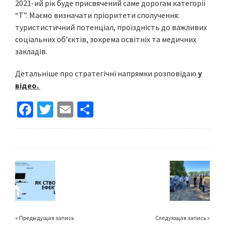
2021-ий рік буде присвячений саме дорогам категорії
“Т”. Маємо визначати пріоритети сполучення:
туристистичний потенціал, проїздність до важливих
соціальних об’єктів, зокрема освітніх та медичних
закладів.
Детальніше про стратегічні напрямки розповідаю
у
відео.
Fa
T
E
S
ce
wi
m
h
b
tt
ai
ar
o
er
l
e
o
k
« Предыдущая запись
Следующая запись »