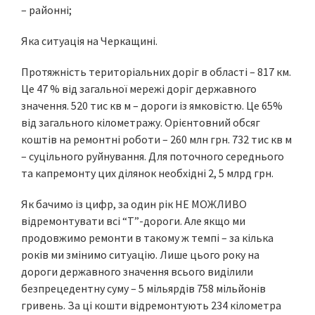
– районні;
Яка ситуація на Черкащині.
Протяжність територіальних доріг в області – 817 км.
Це 47 % від загальної мережі доріг державного
значення. 520 тис кв м – дороги із ямковістю. Це 65%
від загального кілометражу. Орієнтовний обсяг
коштів на ремонтні роботи – 260 млн грн. 732 тис кв м
– суцільного руйнування. Для поточного середнього
та капремонту цих ділянок необхідні 2, 5 млрд грн.
Як бачимо із цифр, за один рік НЕ МОЖЛИВО
відремонтувати всі “Т”-дороги. Але якщо ми
продовжимо ремонти в такому ж темпі – за кілька
років ми змінимо ситуацію. Лише цього року на
дороги державного значення всього виділили
безпрецедентну суму – 5 мільярдів 758 мільйонів
гривень. За ці кошти відремонтують 234 кілометра