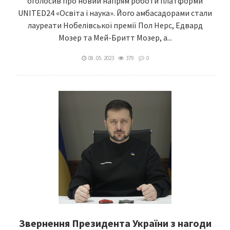
оголосив про новий напрям роботи платформи
UNITED24 «Освіта і наука». Його амбасадорами стали
лауреати Нобелівської премії Пол Нерс, Едвард
Мозер та Мей-Бритт Мозер, а...
08. 05. 2023
379
0
Звернення Президента України з нагоди