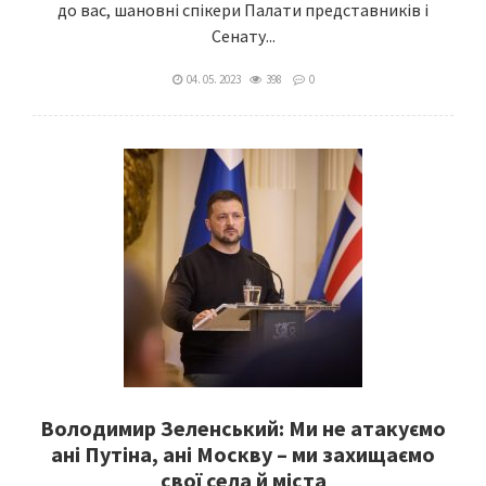
до вас, шановні спікери Палати представників і
Сенату...
04. 05. 2023
398
0
Володимир Зеленський: Ми не атакуємо
ані Путіна, ані Москву – ми захищаємо
свої села й міста