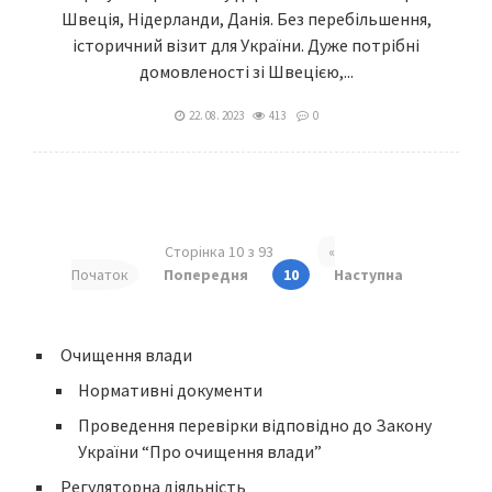
Швеція, Нідерланди, Данія. Без перебільшення,
історичний візит для України. Дуже потрібні
домовленості зі Швецією,...
22. 08. 2023
413
0
Сторінка 10 з 93
«
Початок
Попередня
10
Наступна
Очищення влади
Нормативні документи
Проведення перевірки відповідно до Закону
України “Про очищення влади”
Регуляторна діяльність