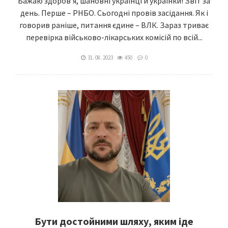
Бажаю здоровʼя, шановні українці й українки! Звіт за
день. Перше – РНБО. Сьогодні провів засідання. Як і
говорив раніше, питання єдине – ВЛК. Зараз триває
перевірка військово-лікарських комісій по всій...
31. 08. 2023
450
0
Бути достойними шляху, яким іде