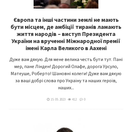
Європа та інші частини землі не мають
бути місцем, де амбіції тиранів ламають
життя народів – виступ Президента
України на врученні Міжнародної премії
імені Карла Великого в Аахені
Дуже вам дякую. Для мене велика честь бути тут. Пані
мер, пане Лінден! Дорогий Олафе, дорога Урсуло,
Матеуше, Роберто! Шановні колеги! Дуже вам дякую
за ваші добрі слова про Україну та наших героїв,
наших...
15. 05. 2023
412
0