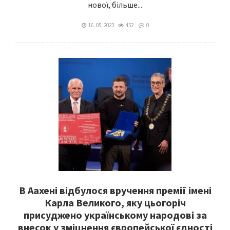
нової, більше...
16. 05. 2023
452
0
В Аахені відбулося вручення премії імені
Карла Великого, яку цьогоріч
присуджено українському народові за
внесок у зміцнення європейської єдності