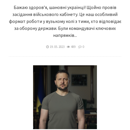
Бажаю здоровʼя, шановні українці! Щойно провів
засідання військового кабінету. Це наш особливий
формат роботи у вузькому колі з тими, хто відповідає
за оборону держави. Були командувачі ключових
напрямків...
19. 05. 2023
489
0