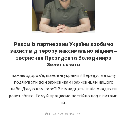
Разом із партнерами України зробимо
захист від терору максимально міцним –
звернення Президента Володимира
Зеленського
Бажаю здоровʼя, шановні українці! Передусім я хочу
подякувати всім захисникам і захисницям нашого
неба. Дякую вам, герої! Вісімнадцять із вісімнадцяти
ракет збито. Тому й працюємо постійно над візитами,
які...
17. 05. 2023
435
0