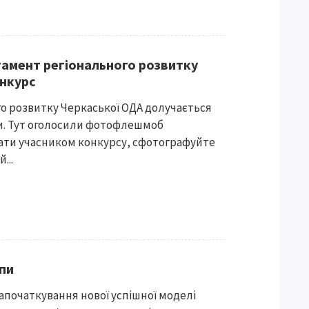
амент регіонального розвитку
нкурс
о розвитку Черкаської ОДА долучається
и. Тут оголосили фотофлешмоб
ати учасником конкурсу, сфотографуйте
...
опи
апочаткування нової успішної моделі