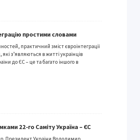
теграцію простими словами
нностей, практичний зміст євроінтеграції
, які з’являються в житті українців
аїни до ЄС – це та багато іншого в
мками 22-го Саміту Україна – ЄС
0 р. Президент України Володимир