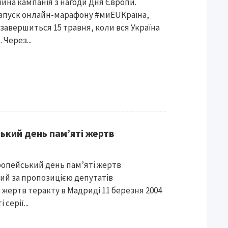
ійна кампанія з нагоди Дня Європи.
апуск онлайн-марафону #миEUКраїна,
завершиться 15 травня, коли вся Україна
Через...
ький день пам’яті жертв
ропейський день пам’яті жертв
ий за пропозицією депутатів
жертв теракту в Мадриді 11 березня 2004
серії...