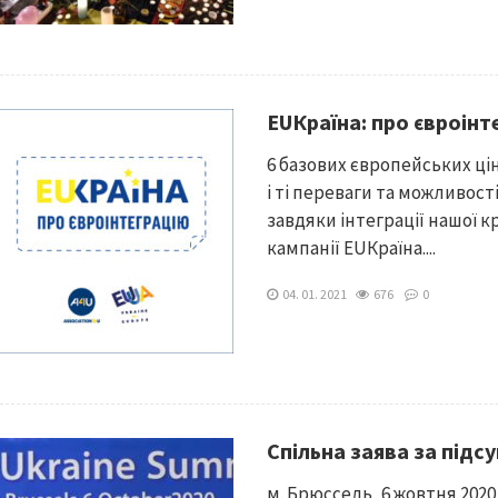
EUКраїна: про євроін
6 базових європейських ці
і ті переваги та можливості
завдяки інтеграції нашої кр
кампанії EUКраїна....
04. 01. 2021
676
0
Спільна заява за підсу
м. Брюссель, 6 жовтня 202