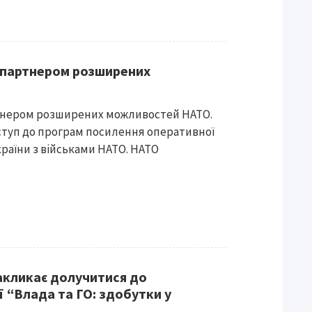
 партнером розширених
ртнером розширених можливостей НАТО.
оступ до програм посилення оперативної
країни з військами НАТО. НАТО
акликає долучитися до
ї “Влада та ГО: здобутки у