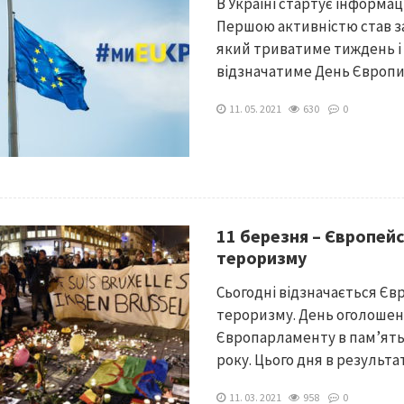
В Україні стартує інформац
Першою активністю став з
який триватиме тиждень і 
відзначатиме День Європи. 
11. 05. 2021
630
0
11 березня – Європейс
тероризму
Сьогодні відзначається Єв
тероризму. День оголошен
Європарламенту в пам’ять 
року. Цього дня в результаті 
11. 03. 2021
958
0