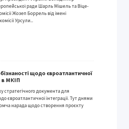
ропейської ради Шарль Мішель та Віце-
місії Жозеп Боррель від імені
місії Урсули...
бізнаності щодо євроатлантичної
и в МКІП
ку стратегічного документа для
до євроатлантичної інтеграції. Тут днями
домча нарада щодо створення проєкту