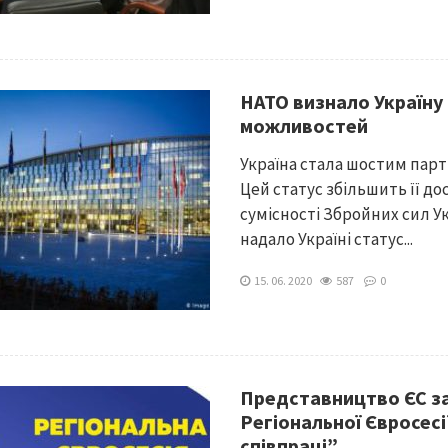
НАТО визнало Україну
можливостей
Україна стала шостим па
Цей статус збільшить її д
сумісності Збройних сил У
надало Україні статус...
15. 06. 2020
587
0
Представництво ЄС з
Регіональної Євросесі
співпраці”