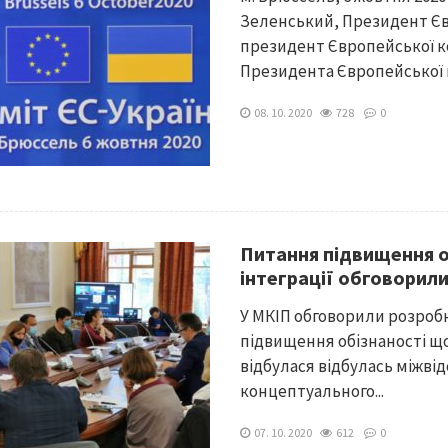
Зеленський, Президент Єв
президент Європейської ко
Президента Європейської ко
08. 10. 2020
728
0
Питання підвищення о
інтеграції обговорил
У МКІП обговорили розроб
підвищення обізнаності що
відбулася відбулась міжві
концептуального...
07. 10. 2020
612
0