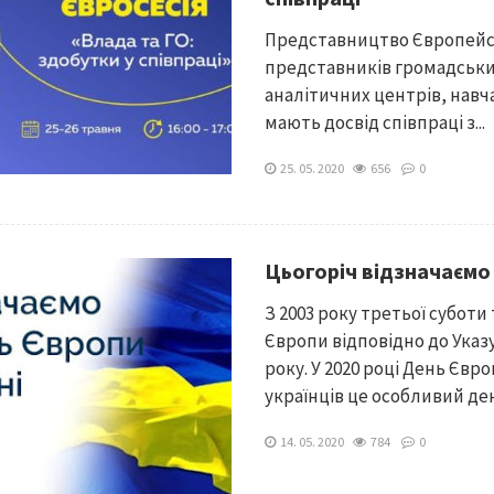
Представництво Європейськ
представників громадських
аналітичних центрів, навч
мають досвід співпраці з...
25. 05. 2020
656
0
Цьогоріч відзначаємо
З 2003 року третьої суботи
Європи відповідно до Указу
року. У 2020 році День Євро
українців це особливий день
14. 05. 2020
784
0