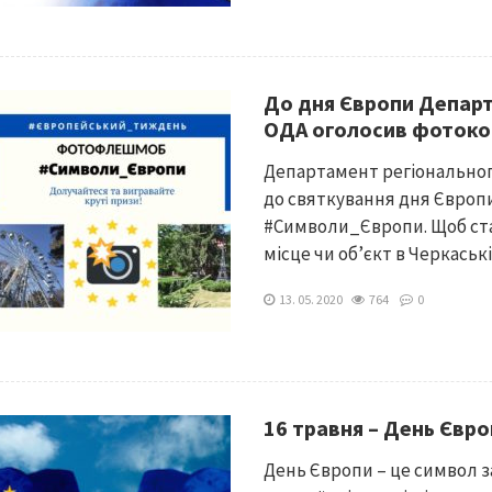
До дня Європи Департ
ОДА оголосив фотоко
Департамент регіональног
до святкування дня Європ
#Символи_Європи. Щоб ст
місце чи об’єкт в Черкаській
13. 05. 2020
764
0
16 травня – День Євр
День Європи – це символ з