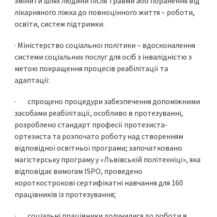
змінити шлях людини після травми або поранення від
лікарняного ліжка до повноцінного життя – роботи,
освіти, систем підтримки.
· Міністерство соціальної політики – вдосконалення
системи соціальних послуг для осіб з інвалідністю з
метою покращення процесів реабілітації та
адаптації:
· спрощено процедури забезпечення допоміжними
засобами реабілітації, особливо в протезуванні,
розроблено стандарт професії протезиста-
ортезиста та розпочато роботу над створенням
відповідної освітньої програми; започатковано
магістерську програму у «Львівській політехніці», яка
відповідає вимогам ISPO, проведено
короткострокові сертифікатні навчання для 160
працівників із протезування;
· соціальні працівники долучилися до роботи в