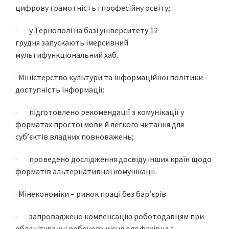
цифрову грамотність і професійну освіту;
· у Тернополі на базі університету 12
грудня запускають імерсивний
мультифункціональний хаб.
· Міністерство культури та інформаційної політики –
доступність інформації:
· підготовлено рекомендації з комунікації у
форматах простої мови й легкого читання для
суб’єктів владних повноважень;
· проведено дослідження досвіду інших країн щодо
форматів альтернативної комунікації.
· Мінекономіки – ринок праці без бар’єрів:
· запроваджено компенсацію роботодавцям при
облаштуванні робочого місця для фахівця з