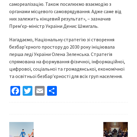
самореалізацію. Також посилюємо взаємодію з
органами місцевого самоврядування. Адже саме від
них залежить кінцевий результат», – зазначив
Прем’єр-міністр України Денис Шмигаль.
Нагадаємо, Національну стратегію зі створення
безбар’єрного простору до 2030 року ініціювала
перша леді України Олена Зеленська. Стратегія
спрямована на формування фізичної, інформаційної,
цифрової, соціальної та громадянської, економічної
та освітньої безбар’єрності для всіх груп населення.
Fa
T
E
S
ce
wi
m
h
b
tt
ai
ar
o
er
l
e
o