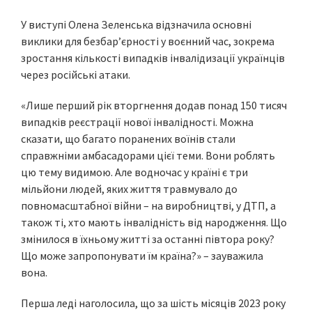
У виступі Олена Зеленська відзначила основні
виклики для безбар’єрності у воєнний час, зокрема
зростання кількості випадків інвалідизації українців
через російські атаки.
«Лише перший рік вторгнення додав понад 150 тисяч
випадків реєстрації нової інвалідності. Можна
сказати, що багато поранених воїнів стали
справжніми амбасадорами цієї теми. Вони роблять
цю тему видимою. Але водночас у країні є три
мільйони людей, яких життя травмувало до
повномасштабної війни – на виробництві, у ДТП, а
також ті, хто мають інвалідність від народження. Що
змінилося в їхньому житті за останні півтора року?
Що може запропонувати їм країна?» – зауважила
вона.
Перша леді наголосила, що за шість місяців 2023 року