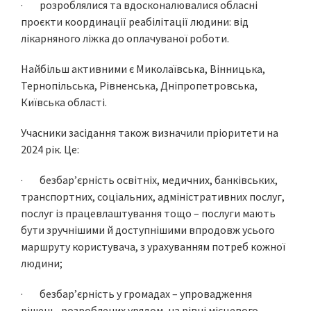
· розроблялися та вдосконалювалися обласні
проєкти координації реабілітації людини: від
лікарняного ліжка до оплачуваної роботи.
Найбільш активними є Миколаївська, Вінницька,
Тернопільська, Рівненська, Дніпропетровська,
Київська області.
Учасники засідання також визначили пріоритети на
2024 рік. Це:
· безбар’єрність освітніх, медичних, банківських,
транспортних, соціальних, адміністративних послуг,
послуг із працевлаштування тощо – послуги мають
бути зручнішими й доступнішими впродовж усього
маршруту користувача, з урахуванням потреб кожної
людини;
· безбар’єрність у громадах – упровадження
рішень, розроблених урядом, на рівні місцевого