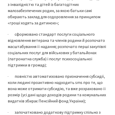
з інвалідністю та дітей із багатодітних
малозабезпечених родин, за якою батьки самі
обирають заклад для оздоровлення за принципом
«гроші ходять за дитиною»;
· сформовано стандарт послуги соціального
відновлення ветерана та членів родини й розпочато
масштабування її надання; розпочато перші закупівлі
соціальних послуг для військових у батальйонах
(патронатна служба) і послуг психосоціальної
підтримки в громаді;
· повністю автоматизовано призначення субсидії,
коли людині проактивно надходить sms про те, що
вона може отримати субсидію, та вже розраховано її
розмір (усі дані щодо доходів родини та комунальних
видатків збирає Пенсійний фонд України);
· започатковано додаткову підтримку спільно з