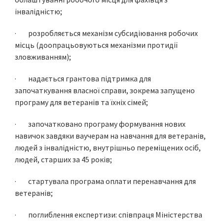
інвалідністю;
· розробляється механізм субсидіювання робочих
місць (доопрацьовуються механізми протидії
зловживанням);
· надається грантова підтримка для
започаткування власної справи, зокрема запущено
програму для ветеранів та їхніх сімей;
· започатковано програму формування нових
навичок завдяки ваучерам на навчання для ветеранів,
людей з інвалідністю, внутрішньо переміщених осіб,
людей, старших за 45 років;
· стартувала програма оплати перенавчання для
ветеранів;
· поглиблення експертизи: співпраця Міністерства