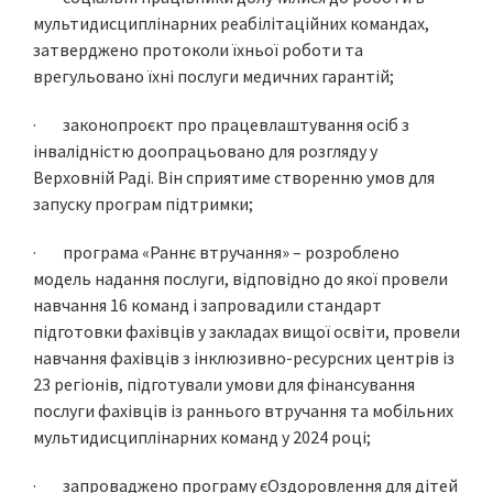
мультидисциплінарних реабілітаційних командах,
затверджено протоколи їхньої роботи та
врегульовано їхні послуги медичних гарантій;
· законопроєкт про працевлаштування осіб з
інвалідністю доопрацьовано для розгляду у
Верховній Раді. Він сприятиме створенню умов для
запуску програм підтримки;
· програма «Раннє втручання» – розроблено
модель надання послуги, відповідно до якої провели
навчання 16 команд і запровадили стандарт
підготовки фахівців у закладах вищої освіти, провели
навчання фахівців з інклюзивно-ресурсних центрів із
23 регіонів, підготували умови для фінансування
послуги фахівців із раннього втручання та мобільних
мультидисциплінарних команд у 2024 році;
· запроваджено програму єОздоровлення для дітей