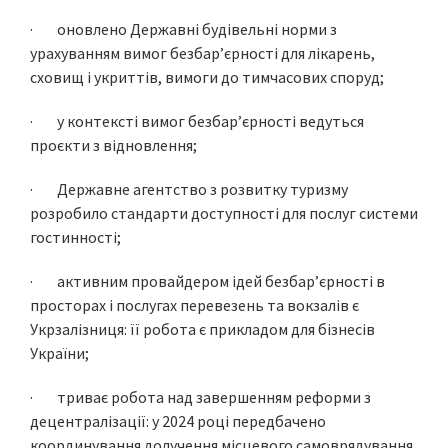
· оновлено Державні будівельні норми з
урахуванням вимог безбар’єрності для лікарень,
сховищ і укриттів, вимоги до тимчасових споруд;
· у контексті вимог безбар’єрності ведуться
проєкти з відновлення;
· Державне агентство з розвитку туризму
розробило стандарти доступності для послуг системи
гостинності;
· активним провайдером ідей безбар’єрності в
просторах і послугах перевезень та вокзалів є
Укрзалізниця: її робота є прикладом для бізнесів
України;
· триває робота над завершенням реформи з
децентралізації: у 2024 році передбачено
координування долучення місцевого самоврядування