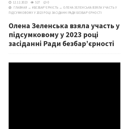
12.12.2023
527
0
ГЛАВНАЯ
→
#БЕЗБАР'ЄРНІСТЬ
→
ОЛЕНА ЗЕЛЕНСЬКА ВЗЯЛА УЧАСТЬ У
ПІДСУМКОВОМУ У 2023 РОЦІ ЗАСІДАННІ РАДИ БЕЗБАР’ЄРНОСТІ
Олена Зеленська взяла участь у
підсумковому у 2023 році
засіданні Ради безбар’єрності