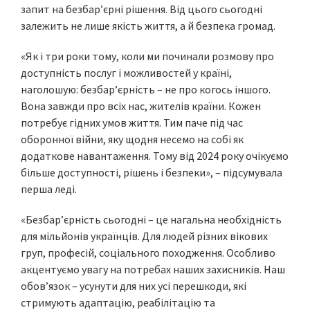
запит на безбар’єрні рішення. Від цього сьогодні
залежить не лише якість життя, а й безпека громад.
«Як і три роки тому, коли ми починали розмову про
доступність послуг і можливостей у країні,
наголошую: безбар’єрність – не про когось іншого.
Вона завжди про всіх нас, жителів країни. Кожен
потребує гідних умов життя. Тим паче під час
оборонної війни, яку щодня несемо на собі як
додаткове навантаження. Тому від 2024 року очікуємо
більше доступності, рішень і безпеки», – підсумувала
перша леді.
«Безбар’єрність сьогодні – це нагальна необхідність
для мільйонів українців. Для людей різних вікових
груп, професій, соціального походження. Особливо
акцентуємо увагу на потребах наших захисників. Наш
обов’язок – усунути для них усі перешкоди, які
стримують адаптацію, реабілітацію та