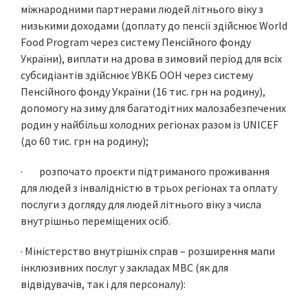
міжнародними партнерами людей літнього віку з
низькими доходами (доплату до пенсії здійснює World
Food Program через систему Пенсійного фонду
України), виплати на дрова в зимовий період для всіх
субсидіантів здійснює УВКБ ООН через систему
Пенсiйного фонду України (16 тис. грн на родину),
допомогу на зиму для багатодітних малозабезпечених
родин у найбільш холодних регіонах разом із UNICEF
(до 60 тис. грн на родину);
· розпочато проєкти підтриманого проживання
для людей з інвалідністю в трьох регіонах та оплату
послуги з догляду для людей літнього віку з числа
внутрішньо переміщених осіб.
· Міністерство внутрішніх справ – розширення мапи
інклюзивних послуг у закладах МВС (як для
відвідувачів, так і для персоналу):