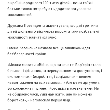
в країні народилося 100 тисяч дітей – вони та їхні
батьки також потребують додаткової уваги та
можливостей.
Дружина Президента акцентувала, що дві третини
дітей шкільного віку через ворожі атаки позбавлені
можливості навчатися очно.
Олена Зеленська назвала все це викликами для
без’барєрності країни.
«Можна сказати: «Війна, що ви хочете. Бар’єрів стало
більше – і фізичних, і з пересуванням та доступністю, і
економічних – безробіття, і соціальних – велике
навантаження на всіх загалом…» Але це не аргумент.
Бо кожне життя цінне. І його якість має значення. Ми
не обираємо часи, у які нам жити, але ми можемо
боротися», – наголосила перша леді.