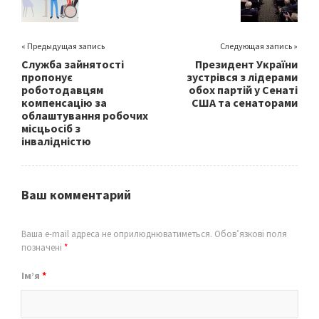
k
« Предыдущая запись
Следующая запись »
Служба зайнятості
Президент України
пропонує
зустрівся з лідерами
роботодавцям
обох партій у Сенаті
компенсацію за
США та сенаторами
облаштування робочих
місцьосіб з
інвалідністю
Ваш комментарий
Ваша e-mail адреса не оприлюднюватиметься.
Обов’язкові поля
позначені
*
Ім’я
*