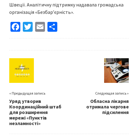
Швеції. Аналітичну підтримку надавала громадська
організація «Безбар’єрність».
Fa
T
E
S
ce
wi
m
h
b
tt
ai
ar
o
er
l
e
o
k
« Предыдущая запись
Следующая запись »
Уряд утворив
Обласна лікарня
Координаційний штаб
отримала чергове
для розширення
підсилення
мережі «Пунктів
незламності»