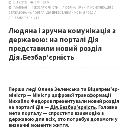
21.12.2022
570
0
ГЛАВНАЯ
→
#БЕЗБАР'ЄРНІСТЬ
→
ЛЮДЯНА І ЗРУЧНА КОМУНІКАЦІЯ З
ДЕРЖАВОЮ: НА ПОРТАЛІ ДІЯ ПРЕДСТАВИЛИ НОВИЙ РОЗДІЛ
ДІЯ.БЕЗБАР’ЄРНІСТЬ
Людяна і зручна комунікація з
державою: на порталі Дія
представили новий розділ
Дія.Безбар’єрність
Перша леді Олена Зеленська та Віцепрем’єр-
міністр — Міністр цифрової трансформації
Михайло Федоров презентували новий розділ
на порталі Дія —
Дія.Безбар’єрність
. Головна
мета порталу — спростити взаємодію з
державою для всіх, хто потребує допомоги у
визначні моменти життя.