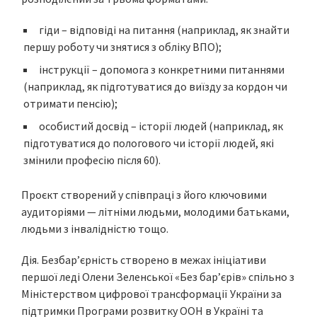
гіди – відповіді на питання (наприклад, як знайти
першу роботу чи знятися з обліку ВПО);
інструкції – допомога з конкретними питаннями
(наприклад, як підготуватися до виїзду за кордон чи
отримати пенсію);
особистий досвід – історії людей (наприклад, як
підготуватися до пологового чи історії людей, які
змінили професію після 60).
Проєкт створений у співпраці з його ключовими
аудиторіями — літніми людьми, молодими батьками,
людьми з інвалідністю тощо.
Дія. Безбарʼєрність створено в межах ініціативи
першої леді Олени Зеленської «Без бар’єрів» спільно з
Міністерством цифрової трансформації України за
підтримки Програми розвитку ООН в Україні та