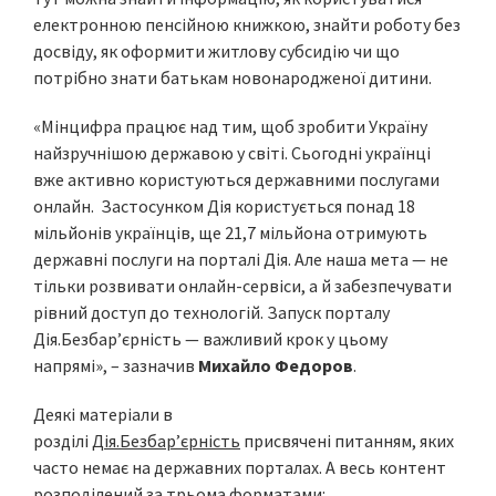
електронною пенсійною книжкою, знайти роботу без
досвіду, як оформити житлову субсидію чи що
потрібно знати батькам новонародженої дитини.
«Мінцифра працює над тим, щоб зробити Україну
найзручнішою державою у світі. Сьогодні українці
вже активно користуються державними послугами
онлайн. Застосунком Дія користується понад 18
мільйонів українців, ще 21,7 мільйона отримують
державні послуги на порталі Дія. Але наша мета — не
тільки розвивати онлайн-сервіси, а й забезпечувати
рівний доступ до технологій. Запуск порталу
Дія.Безбар’єрність — важливий крок у цьому
напрямі», – зазначив
Михайло Федоров
.
Деякі матеріали в
розділі
Дія.Безбар’єрність
присвячені питанням, яких
часто немає на державних порталах. А весь контент
розподілений за трьома форматами: