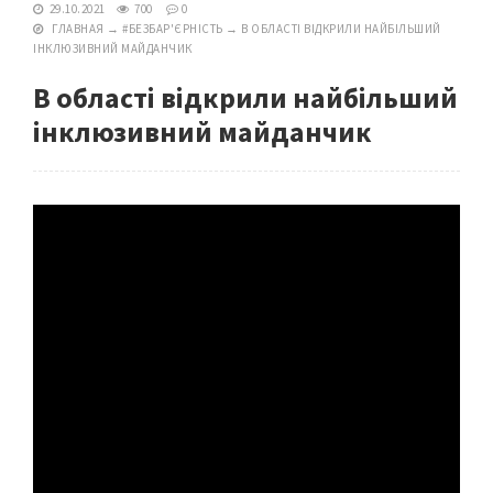
29.10.2021
700
0
ГЛАВНАЯ
→
#БЕЗБАР'ЄРНІСТЬ
→
В ОБЛАСТІ ВІДКРИЛИ НАЙБІЛЬШИЙ
ІНКЛЮЗИВНИЙ МАЙДАНЧИК
В області відкрили найбільший
інклюзивний майданчик