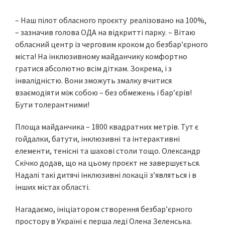
– Наш пілот обласного проєкту реалізовано на 100%,
– зазначив голова ОДА на відкритті парку. – Вітаю
обласний центр із черговим кроком до безбар’єрного
міста! На інклюзивному майданчику комфортно
гратися абсолютно всім діткам. Зокрема, і з
інвалідністю. Вони зможуть змалку вчитися
взаємодіяти між собою – без обмежень і бар’єрів!
Бути толерантними!
Площа майданчика – 1800 квадратних метрів. Тут є
гойдалки, батути, інклюзивні та інтерактивні
елементи, тенісні та шахові столи тощо. Олександр
Скічко додав, що на цьому проєкт не завершується.
Надалі такі дитячі інклюзивні локації з’являться і в
інших містах області.
Нагадаємо, ініціатором створення безбар’єрного
простору в Україні є перша леді Олена Зеленська.