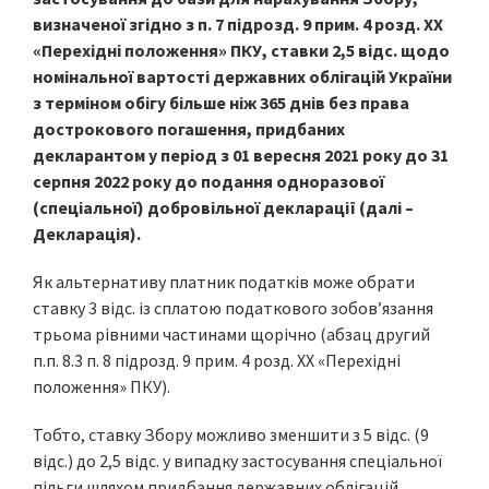
визначеної згідно з п. 7 підрозд. 9 прим. 4 розд. XX
«Перехідні положення» ПКУ, ставки 2,5 відс. щодо
номінальної вартості державних облігацій України
з терміном обігу більше ніж 365 днів без права
дострокового погашення, придбаних
декларантом у період з 01 вересня 2021 року до 31
серпня 2022 року до подання одноразової
(спеціальної) добровільної декларації (далі –
Декларація).
Як альтернативу платник податків може обрати
ставку 3 відс. із сплатою податкового зобов’язання
трьома рівними частинами щорічно (абзац другий
п.п. 8.3 п. 8 підрозд. 9 прим. 4 розд. XX «Перехідні
положення» ПКУ).
Тобто, ставку Збору можливо зменшити з 5 відс. (9
відс.) до 2,5 відс. у випадку застосування спеціальної
пільги шляхом придбання державних облігацій