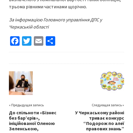
трьома рівними частинами щорічно.
За інформацією Головного управління ДПС у
Черкаській області
Fa
T
E
S
ce
wi
m
h
b
tt
ai
ar
o
er
l
e
o
k
« Предыдущая запись
Следующая запись »
До спільноти «Бізнес
У Черкаському районі
без бар’єрів»,
триває конкурс
ініційованої Оленою
“Подорож по алеї
Зеленською,
правових знань”