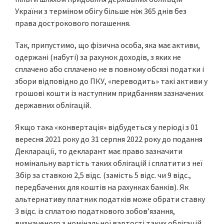
України з терміном обігу більше ніж 365 днів без
права дострокового погашення.
Так, припустимо, що фізична особа, яка має активи,
одержані (набуті) за рахунок доходів, з яких не
сплачено або сплачено не в повному обсязі податки і
збори відповідно до ПКУ, «переводить» такі активи у
грошові кошти із наступним придбанням зазначених
державних облігацій.
Якщо така «конвертація» відбудеться у періоді з 01
вересня 2021 року до 31 серпня 2022 року до подання
Декларації, то декларант має право зазначити
номінальну вартість таких облігацій і сплатити з неї
Збір за ставкою 2,5 відс. (замість 5 відс. чи 9 відс.,
передбачених для коштів на рахунках банків). Як
альтернативу платник податків може обрати ставку
3 відс. із сплатою податкового зобов’язання,
визначеного з номінальної вартості таких облігацій,