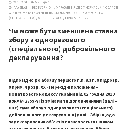
29.10.2021
504
0
ГЛАВНАЯ
→
БЕЗ РУБРИКИ
→
УПРАВЛІННЯ ДПС У ЧЕРКАСЬКІЙ ОБЛАСТІ
→
ЧИ МОЖЕ БУТИ ЗМЕНШЕНА СТАВКА ЗБОРУ З ОДНОРАЗОВОГО
(СПЕЦІАЛЬНОГО) ДОБРОВІЛЬНОГО ДЕКЛАРУВАННЯ?
Чи може бути зменшена ставка
збору з одноразового
(спеціального) добровільного
декларування?
Відповідно до абзацу першого п.п. 8.3 п. 8 підрозд.
9 прим. 4 розд. XX «Перехідні положення»
Податкового кодексу України від 02 грудня 2010
року № 2755-VI із змінами та доповненнями (далі –
ПКУ) сума збору з одноразового (спеціального)
добровільного декларування (далі – Збір) щодо
задекларованих об’єктів визначається шляхом
застосування до бази для нарахування Збору,