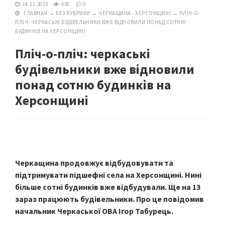
14.11.2023
458
0
ГЛАВНАЯ
→
БЕЗ РУБРИКИ
→
ЧЕРКАЩИНА - ХЕРСОНЩИНІ
→
ПЛІЧ-О-
ПЛІЧ: ЧЕРКАСЬКІ БУДІВЕЛЬНИКИ ВЖЕ ВІДНОВИЛИ ПОНАД СОТНЮ
БУДИНКІВ НА ХЕРСОНЩИНІ
Пліч-о-пліч: черкаські
будівельники вже відновили
понад сотню будинків на
Херсонщині
Черкащина продовжує відбудовувати та
підтримувати підшефні села на Херсонщині. Нині
більше сотні будинків вже відбудували. Ще на 13
зараз працюють будівельники. Про це повідомив
начальник Черкаської ОВА Ігор Табурець.