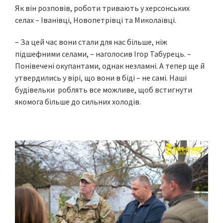
Як він розповів, роботи тривають у херсонських
селах – Іванівці, Новопетрівці та Миколаївці.
– За цей час вони стали для нас більше, ніж
підшефними селами, – наголосив Ігор Табурець. –
Понівечені окупантами, однак незламні. А тепер ще й
утвердились у вірі, що вони в біді – не самі. Наші
будівельки роблять все можливе, щоб встигнути
якомога більше до сильних холодів.