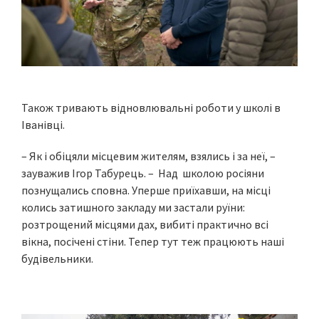
Також тривають відновлювальні роботи у школі в
Іванівці.
– Як і обіцяли місцевим жителям, взялись і за неї, –
зауважив Ігор Табурець. – Над школою росіяни
познущались сповна. Уперше приїхавши, на місці
колись затишного закладу ми застали руїни:
розтрощений місцями дах, вибиті практично всі
вікна, посічені стіни. Тепер тут теж працюють наші
будівельники.