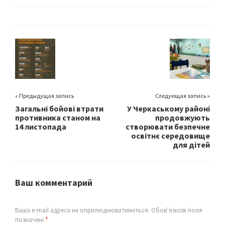
ce
wi
m
h
b
tt
ai
ar
o
er
l
e
o
k
« Предыдущая запись
Следующая запись »
Загальні бойові втрати
У Черкаському районі
противника станом на
продовжують
14 листопада
створювати безпечне
освітнє середовище
для дітей
Ваш комментарий
Ваша e-mail адреса не оприлюднюватиметься.
Обов’язкові поля
позначені
*