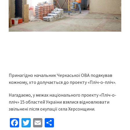
Принагідно начальник Черкаської ОВА подякував
кожному, хто долучається до проекту «Пліч-о-пліч».
Нагадаємо, у межах національного проекту «Пліч-о-
пліч» 15 областей України взялися відновлювати
звільнені після окупації села Херсонщини.
Fa
T
E
S