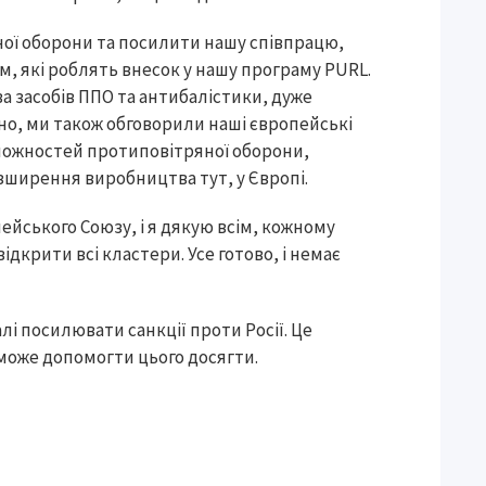
ної оборони та посилити нашу співпрацю,
м, які роблять внесок у нашу програму PURL.
 засобів ППО та антибалістики, дуже
йно, ми також обговорили наші європейські
можностей протиповітряної оборони,
зширення виробництва тут, у Європі.
пейського Союзу, і я дякую всім, кожному
ідкрити всі кластери. Усе готово, і немає
лі посилювати санкції проти Росії. Це
 може допомогти цього досягти.