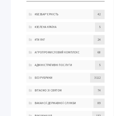
#БЕЗБАР'ЄРНІСТЬ
42
#ЗЕЛЕНА КРАЇНА
5
#ТИ ЯК?
24
АГРОПРОМИСЛОВИЙ КОМПЛЕКС
68
АДМІНІСТРАТИВНІ ПОСЛУГИ
5
БЕЗ РУБРИКИ
3 112
ВІТАЄМО ЗІ СВЯТОМ
74
ВАКАНСІЇ ДЕРЖАВНОЇ СЛУЖБИ
89
ВАКЦИНАЦІЯ
132