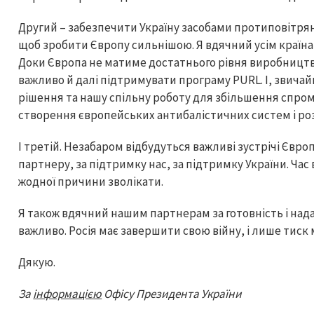
Другий – забезпечити Україну засобами протиповітря
щоб зробити Європу сильнішою. Я вдячний усім країна
Доки Європа не матиме достатнього рівня виробництва
важливо й далі підтримувати програму PURL. І, звича
рішення та нашу спільну роботу для збільшення спро
створення європейських антибалістичних систем і ро
І третій. Незабаром відбудуться важливі зустрічі Євро
партнеру, за підтримку нас, за підтримку України. Час в
жодної причини зволікати.
Я також вдячний нашим партнерам за готовність і нада
важливо. Росія має завершити свою війну, і лише тиск
Дякую.
За
інформацією
Офісу Президента України