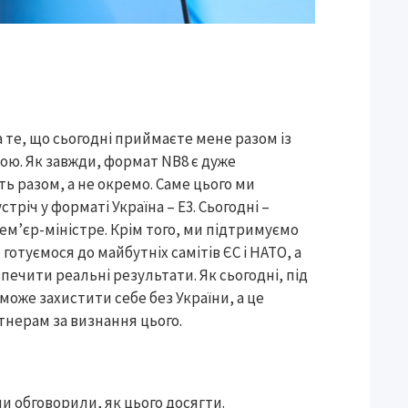
а те, що сьогодні приймаєте мене разом із
ою. Як завжди, формат NB8 є дуже
ь разом, а не окремо. Саме цього ми
тріч у форматі Україна – E3. Сьогодні –
рем’єр-міністре. Крім того, ми підтримуємо
отуємося до майбутніх самітів ЄС і НАТО, а
зпечити реальні результати. Як сьогодні, під
 може захистити себе без України, а це
ртнерам за визнання цього.
 обговорили, як цього досягти.