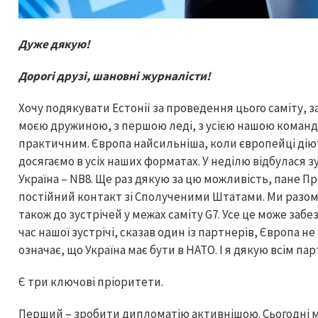
Дуже дякую!
Дорогі друзі, шановні журналісти!
Хочу подякувати Естонії за проведення цього саміту, з
моєю дружиною, з першою леді, з усією нашою команд
практичним. Європа найсильніша, коли європейці діют
досягаємо в усіх наших форматах. У неділю відбулася зус
Україна – NB8. Ще раз дякую за цю можливість, пане П
постійний контакт зі Сполученими Штатами. Ми разом г
також до зустрічей у межах саміту G7. Усе це може забе
час нашої зустрічі, сказав один із партнерів, Європа не
означає, що Україна має бути в НАТО. І я дякую всім па
Є три ключові пріоритети.
Перший – зробити дипломатію активнішою. Сьогодні ми