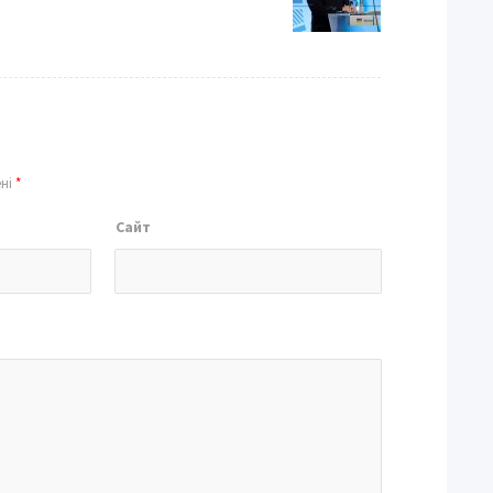
ені
*
Сайт