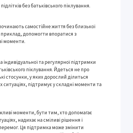
підлітків без батьківського піклування.
 починають самостійне життя без близької
и приклад, допомогти впоратися з
ві моменти.
а індивідуальної та регулярної підтримки
атьківського піклування. Йдеться не про
ькі стосунки, у яких дорослий ділиться
х ситуаціях, підтримує у складні моменти та
ажливі моменти, бути тим, хто допомагає
аціях, надихає на сміливі рішення і
 перемог. Ця підтримка може змінити