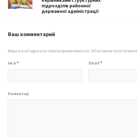
k
підрозділів районної
державної адміністрації
Ваш комментарий
Ваша e-mail адреса не оприлюднюватиметься.
Обов’язкові поля познач
Ім’я
*
Email
*
Коментар