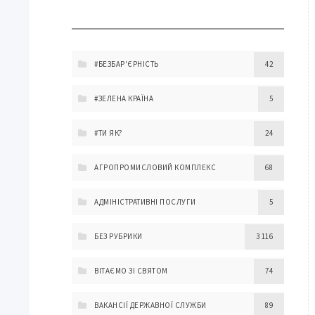
#БЕЗБАР'ЄРНІСТЬ
42
#ЗЕЛЕНА КРАЇНА
5
#ТИ ЯК?
24
АГРОПРОМИСЛОВИЙ КОМПЛЕКС
68
АДМІНІСТРАТИВНІ ПОСЛУГИ
5
БЕЗ РУБРИКИ
3 116
ВІТАЄМО ЗІ СВЯТОМ
74
ВАКАНСІЇ ДЕРЖАВНОЇ СЛУЖБИ
89