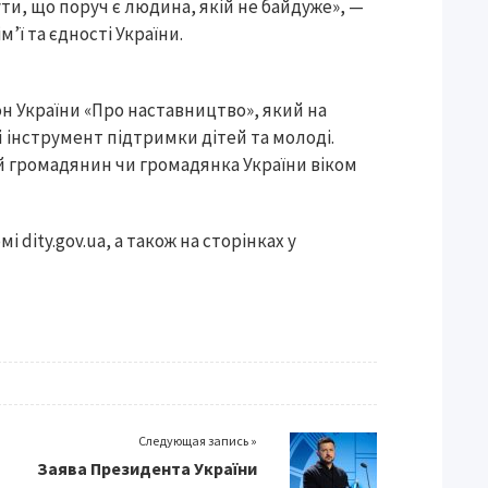
ути, що поруч є людина, якій не байдуже», —
’ї та єдності України.
он України «Про наставництво», який на
 інструмент підтримки дітей та молоді.
 громадянин чи громадянка України віком
dity.gov.ua, а також на сторінках у
Следующая запись »
Заява Президента України