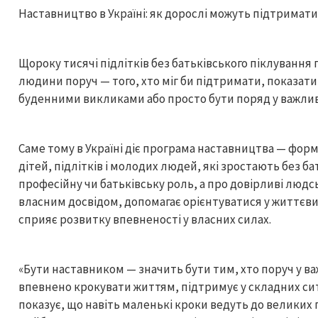
Наставництво в Україні: як дорослі можуть підтримати 
Щороку тисячі підлітків без батьківського піклування
людини поруч — того, хто міг би підтримати, показат
буденними викликами або просто бути поряд у важли
Саме тому в Україні діє програма наставництва — форм
дітей, підлітків і молодих людей, які зростають без б
професійну чи батьківську роль, а про довірливі людс
власним досвідом, допомагає орієнтуватися у життєви
сприяє розвитку впевненості у власних силах.
«Бути наставником — значить бути тим, хто поруч у в
впевнено крокувати життям, підтримує у складних ситу
показує, що навіть маленькі кроки ведуть до великих