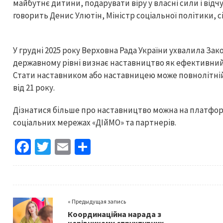
майбутнє дитини, подарувати віру у власні сили і відч
говорить Денис Улютін, Міністр соціальної політики, сім
У грудні 2025 року Верховна Рада України ухвалила Зак
державному рівні визнає наставництво як ефективний
Стати наставником або наставницею може повнолітній
від 21 року.
Дізнатися більше про наставництво можна на платформі 
соціальних мережах «ДІйМО» та партнерів.
Fa
T
E
S
ce
wi
m
h
b
tt
ai
ar
o
er
l
e
« Предыдущая запись
o
Координаційна нарада з
керівниками структурних