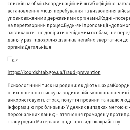
списків на обмін.Координаційний штаб офіційно нагол
встановлення місця перебування та визволення вій
уповноваженими державними органами.Жодні «посере
на переговорний процес.Будь-які пропозиції «допомог
закликають:- не довіряти невідомим особам;- не пере
дані;- у разі підозрілих дзвінків негайно звертатися
органів.Детальніше
https://koordshtab.gov.ua/fraud-prevention
Психологічний тиск на родини: як діють шахраїКоорд
психологічного тиску на родини військовополонених і
використовують страх, почуття провини та надію люд
інформацію про близьких.У деяких випадках метою є:
персональних даних; – втягнення громадян у протиправ
стану родин.Матеріали щодо протидії шахрайству