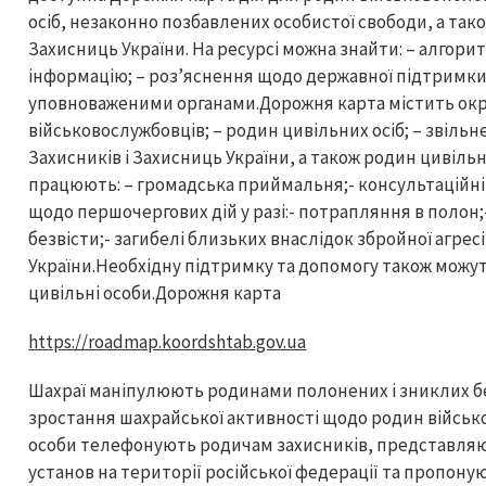
осіб, незаконно позбавлених особистої свободи, а тако
Захисниць України. На ресурсі можна знайти: – алгорит
інформацію; – роз’яснення щодо державної підтримки;
уповноваженими органами.Дорожня карта містить окре
військовослужбовців; – родин цивільних осіб; – звіль
Захисників і Захисниць України, а також родин цивіль
працюють: – громадська приймальня;- консультаційн
щодо першочергових дій у разі:- потрапляння в полон
безвісти;- загибелі близьких внаслідок збройної агресі
України.Необхідну підтримку та допомогу також можут
цивільні особи.Дорожня карта
https://roadmap.koordshtab.gov.ua
Шахраї маніпулюють родинами полонених і зниклих б
зростання шахрайської активності щодо родин військо
особи телефонують родичам захисників, представля
установ на території російської федерації та пропон