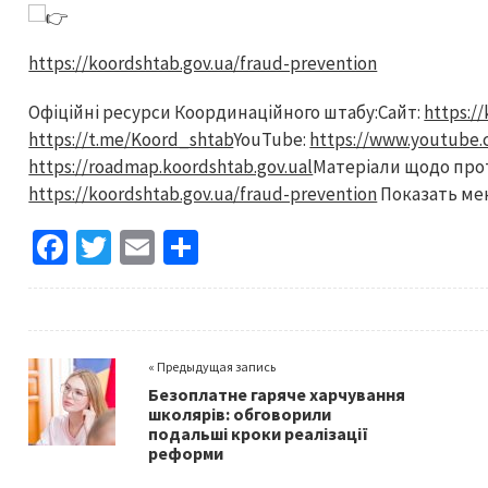
https://koordshtab.gov.ua/fraud-prevention
Офіційні ресурси Координаційного штабу:Сайт:
https:/
https://t.me/Koord_shtab
YouTube:
https://www.youtube
https://roadmap.koordshtab.gov.ual
Матеріали щодо прот
https://koordshtab.gov.ua/fraud-prevention
Показать м
Fa
T
E
S
ce
wi
m
h
b
tt
ai
ar
o
er
l
e
« Предыдущая запись
o
Безоплатне гаряче харчування
k
школярів: обговорили
подальші кроки реалізації
реформи