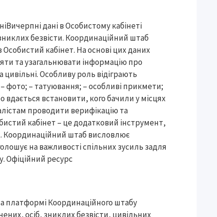
ніВичерпні дані в Особистому кабінеті
зниклих безвісти. Координаційний штаб
 Особистий кабінет. На основі цих даних
яти та узагальнювати інформацію про
а цивільні. Особливу роль відіграють
– фото; – татуювання; – особливі прикмети;
о вдається встановити, кого бачили у місцях
іалістам проводити верифікацію та
истий кабінет – це додатковий інструмент,
х. Координаційний штаб висловлює
аголошує на важливості спільних зусиль задля
у. Офіційний ресурс
уНа платформі Координаційного штабу
ених, осіб, зниклих безвісти, цивільних