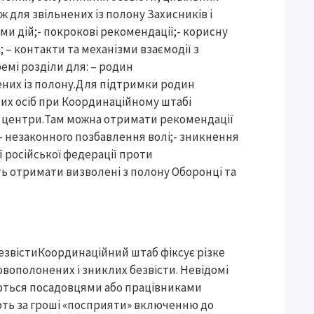
ж для звільнених із полону Захисників і
ми дій;- покрокові рекомендації;- корисну
 – контакти та механізми взаємодії з
мі розділи для: – родин
нених із полону.Для підтримки родин
них осіб при Координаційному штабі
і центри.Там можна отримати рекомендації
;- незаконного позбавлення волі;- зникнення
ї російської федерації проти
ь отримати визволені з полону Оборонці та
езвістиКоординаційний штаб фіксує різке
вополонених і зниклих безвісти. Невідомі
ються посадовцями або працівниками
ують за гроші «посприяти» включенню до