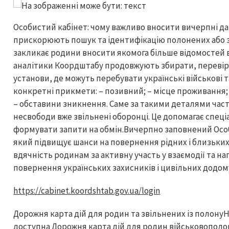
Особистий кабінет: чому важливо вносити вичерпні да
прискорюють пошук та ідентифікацію полонених або 
закликає родини вносити якомога більше відомостей в
аналітики Коордштабу продовжують збирати, перевір
установи, де можуть перебувати українські військові т
конкретні прикмети: – позивний; – місце проживання; 
– обставини зникнення. Саме за такими деталями част
несвободи вже звільнені оборонці. Це допомагає спец
формувати запити на обмін.Вичерпно заповнений Особ
який підвищує шанси на повернення рідних і близьки
вдячність родинам за активну участь у взаємодії та н
повернення українських захисників і цивільних додом
https://cabinet.koordshtab.gov.ua/login
Дорожня карта дій для родин та звільнених із полон
доступна Дорожня карта дій для родин військовополон