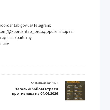
/koordshtab.gov.ua/
Telegram:
.com/@koordshtab_press
Дорожня карта:
идії шахрайству:
еньше
Следующая запись »
Загальні бойові втрати
противника на 04.06.2026