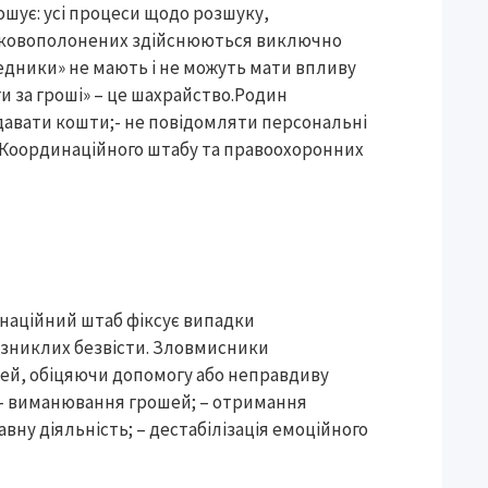
ошує: усі процеси щодо розшуку,
ськовополонених здійснюються виключно
дники» не мають і не можуть мати впливу
и за гроші» – це шахрайство.Родин
давати кошти;- не повідомляти персональні
 до Координаційного штабу та правоохоронних
инаційний штаб фіксує випадки
 зниклих безвісти. Зловмисники
ей, обіцяючи допомогу або неправдиву
 – виманювання грошей; – отримання
ну діяльність; – дестабілізація емоційного