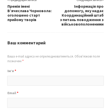
Премія імені
Інформація про
В’ячеслава Чорновола:
допомогу, яку надає
оголошено старт
Координаційний штаб
прийому творів
з питань поводження з
військовополоненими
Ваш комментарий
Ваша e-mail адреса не оприлюднюватиметься.
Обов’язкові поля
позначені
*
Ім’я
*
Email
*