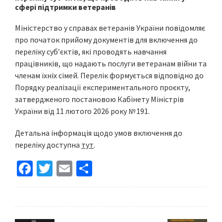
сфері підтримки ветеранів
Міністерство у справах ветеранів України повідомляє
про початок прийому документів для включення до
переліку суб’єктів, які проводять навчання
працівників, що надають послуги ветеранам війни та
членам їхніх сімей. Перелік формується відповідно до
Порядку реалізації експериментального проєкту,
затвердженого постановою Кабінету Міністрів
України від 11 лютого 2026 року № 191.
Детальна інформація щодо умов включення до
переліку доступна
тут
.
Fa
T
E
S
ce
wi
m
h
b
tt
ai
ar
o
er
l
e