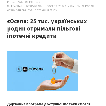
16.04.2026
148
0
ГЛАВНАЯ
→
БЕЗ РУБРИКИ
→
ЄОСЕЛЯ: 25 ТИС. УКРАЇНСЬКИХ РОДИН
ОТРИМАЛИ ПІЛЬГОВІ ІПОТЕЧНІ КРЕДИТИ
єОселя: 25 тис. українських
родин отримали пільгові
іпотечні кредити
Державна програма доступної іпотеки єОселя