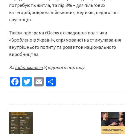
потребують житла, та під 3% – для пільгових
категорій, зокрема військових, медиків, педагогів і
науковців.
Також програма єОселя є складовою політики
«Зроблено в Україні», спрямованої на стимулювання
внутрішнього попиту та розвиток національного
виробництва.
За
інформацією
Урядового порталу
Fa
T
E
S
ce
wi
m
h
b
tt
ai
ar
o
er
l
e
o
k