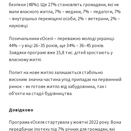
безпеки (48%). Ще 27% становлять громадяни, які не
мали власного житла, 7% – медики, 7% – педагоги, 7%
– внутрішньо переміщені особи, 2% – ветерани, 2% –
науковці.
Позичальники єОселі – переважно молоді українці.
44% – у віці 26–35 років, ще 34% – 36–45 років.
Завдяки програмі вже 15,8 тис. дітей зростають у
власному житлі.
Попит на нове житло залишається стабільно
високим: значна частина угод припадає на первинний
ринок – як готове житло від забудовника, так і
об’єкти на стадії будівництва.
Довідково
Програма єОселя стартувала у жовтні 2022 року. Вона
передбачає іпотеку під 7% річних для громадян, які