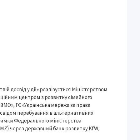
вій досвід у дії» реалізується Міністерством
инаційним центром з розвитку сімейного
ійМО», ГС «Українська мережа за права
досвідом перебування в альтернативних
тримки Федерального міністерства
ВМZ) через державний банк розвитку KfW,