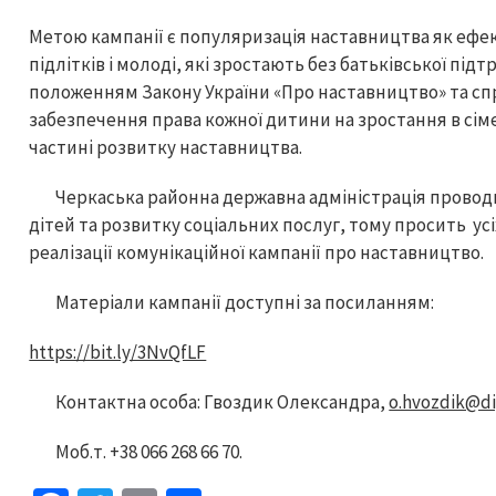
Метою кампанії є популяризація наставництва як ефе
підлітків і молоді, які зростають без батьківської під
положенням Закону України «Про наставництво» та спр
забезпечення права кожної дитини на зростання в сіме
частині розвитку наставництва.
Черкаська районна державна адміністрація проводит
дітей та розвитку соціальних послуг, тому просить у
реалізації комунікаційної кампанії про наставництво.
Матеріали кампанії доступні за посиланням:
https://bit.ly/3NvQfLF
Контактна особа: Гвоздик Олександра,
o.hvozdik@di
Моб.т. +38 066 268 66 70.