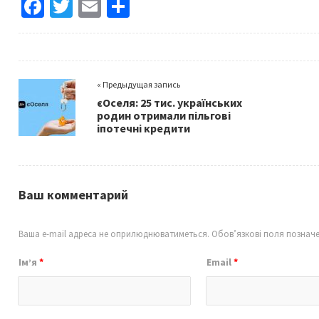
Fa
T
E
S
ce
wi
m
h
b
tt
ai
ar
o
er
l
e
« Предыдущая запись
o
єОселя: 25 тис. українських
k
родин отримали пільгові
іпотечні кредити
Ваш комментарий
Ваша e-mail адреса не оприлюднюватиметься.
Обов’язкові поля познач
Ім’я
*
Email
*