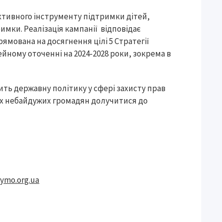
ктивного інструменту підтримки дітей,
тримки. Реалізація кампанії відповідає
ямована на досягнення цілі 5 Стратегії
йному оточенні на 2024-2028 роки, зокрема в
ь державну політику у сфері захисту прав
сіх небайдужих громадян долучитися до
ymo.org.ua