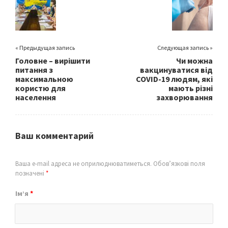
o
k
« Предыдущая запись
Следующая запись »
Головне – вирішити
Чи можна
питання з
вакцинуватися від
максимальною
COVID-19 людям, які
користю для
мають різні
населення
захворювання
Ваш комментарий
Ваша e-mail адреса не оприлюднюватиметься.
Обов’язкові поля
позначені
*
Ім’я
*