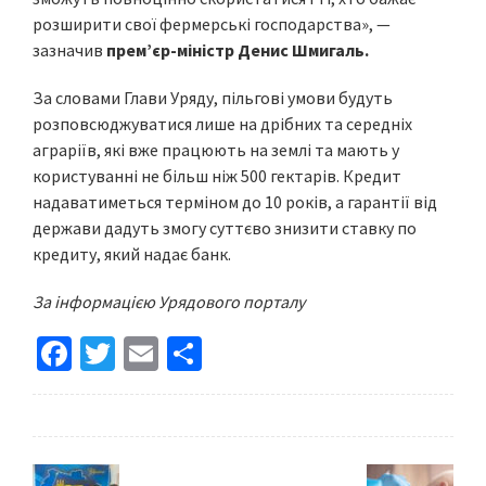
розширити свої фермерські господарства», —
зазначив
прем’єр-міністр Денис Шмигаль.
За словами Глави Уряду, пільгові умови будуть
розповсюджуватися лише на дрібних та середніх
аграріїв, які вже працюють на землі та мають у
користуванні не більш ніж 500 гектарів. Кредит
надаватиметься терміном до 10 років, а гарантії від
держави дадуть змогу суттєво знизити ставку по
кредиту, який надає банк.
За інформацією Урядового порталу
Fa
T
E
S
ce
wi
m
h
b
tt
ai
ar
o
er
l
e