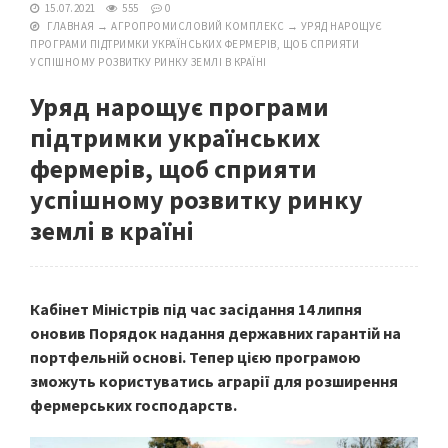
15.07.2021
555
0
ГЛАВНАЯ
→
АГРОПРОМИСЛОВИЙ КОМПЛЕКС
→
УРЯД НАРОЩУЄ
ПРОГРАМИ ПІДТРИМКИ УКРАЇНСЬКИХ ФЕРМЕРІВ, ЩОБ СПРИЯТИ
УСПІШНОМУ РОЗВИТКУ РИНКУ ЗЕМЛІ В КРАЇНІ
Уряд нарощує програми
підтримки українських
фермерів, щоб сприяти
успішному розвитку ринку
землі в країні
Кабінет Міністрів під час засідання 14 липня
оновив Порядок надання державних гарантій на
портфельній основі. Тепер цією програмою
зможуть користуватись аграрії для розширення
фермерських господарств.