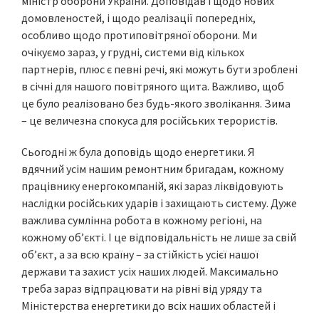
міністр оборони України. Доповідав і щодо нових
домовленостей, і щодо реалізації попередніх,
особливо щодо протиповітряної оборони. Ми
очікуємо зараз, у грудні, системи від кількох
партнерів, плюс є певні речі, які можуть бути зроблені
в січні для нашого повітряного щита. Важливо, щоб
це було реалізовано без будь-якого зволікання. Зима
– це величезна спокуса для російських терористів.
Сьогодні ж була доповідь щодо енергетики. Я
вдячний усім нашим ремонтним бригадам, кожному
працівнику енергокомпаній, які зараз ліквідовують
наслідки російських ударів і захищають систему. Дуже
важлива сумлінна робота в кожному регіоні, на
кожному об’єкті. І це відповідальність не лише за свій
об’єкт, а за всю країну – за стійкість усієї нашої
держави та захист усіх наших людей. Максимально
треба зараз відпрацювати на рівні від уряду та
Міністерства енергетики до всіх наших областей і