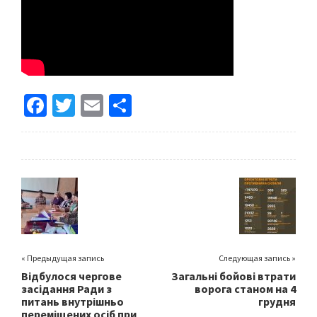
Fa
T
E
S
ce
wi
m
h
b
tt
ai
ar
o
er
l
e
o
k
« Предыдущая запись
Следующая запись »
Відбулося чергове
Загальні бойові втрати
засідання Ради з
ворога станом на 4
питань внутрішньо
грудня
переміщених осіб при