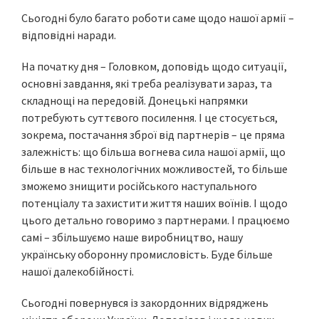
Сьогодні було багато роботи саме щодо нашої армії –
відповідні наради.
На початку дня – Головком, доповідь щодо ситуації,
основні завдання, які треба реалізувати зараз, та
складнощі на передовій. Донецькі напрямки
потребують суттєвого посилення. І це стосується,
зокрема, постачання зброї від партнерів – це пряма
залежність: що більша вогнева сила нашої армії, що
більше в нас технологічних можливостей, то більше
зможемо знищити російського наступального
потенціалу та захистити життя наших воїнів. І щодо
цього детально говоримо з партнерами. І працюємо
самі – збільшуємо наше виробництво, нашу
українську оборонну промисловість. Буде більше
нашої далекобійності.
Сьогодні повернувся із закордонних відряджень