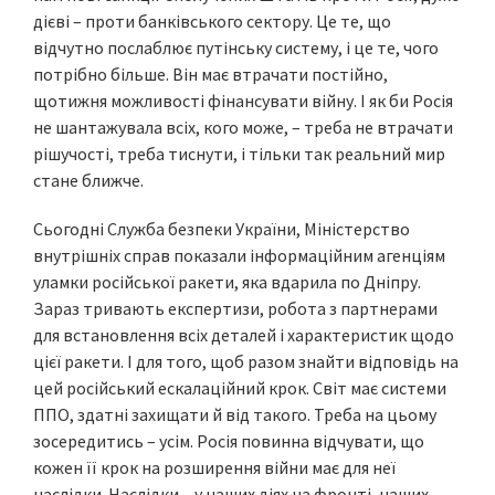
дієві – проти банківського сектору. Це те, що
відчутно послаблює путінську систему, і це те, чого
потрібно більше. Він має втрачати постійно,
щотижня можливості фінансувати війну. І як би Росія
не шантажувала всіх, кого може, – треба не втрачати
рішучості, треба тиснути, і тільки так реальний мир
стане ближче.
Сьогодні Служба безпеки України, Міністерство
внутрішніх справ показали інформаційним агенціям
уламки російської ракети, яка вдарила по Дніпру.
Зараз тривають експертизи, робота з партнерами
для встановлення всіх деталей і характеристик щодо
цієї ракети. І для того, щоб разом знайти відповідь на
цей російський ескалаційний крок. Світ має системи
ППО, здатні захищати й від такого. Треба на цьому
зосередитись – усім. Росія повинна відчувати, що
кожен її крок на розширення війни має для неї
наслідки. Наслідки – у наших діях на фронті, наших