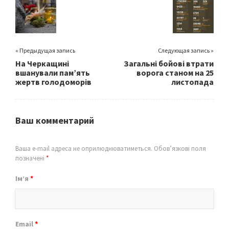
o
k
« Предыдущая запись
Следующая запись »
На Черкащині
Загальні бойові втрати
вшанували пам’ять
ворога станом на 25
жертв голодоморів
листопада
Ваш комментарий
Ваша e-mail адреса не оприлюднюватиметься.
Обов’язкові поля
позначені
*
Ім’я
*
Email
*