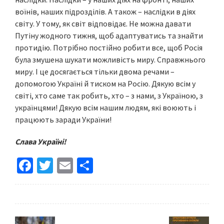
воїнів, наших підрозділів. А також – наслідки в діях
світу. У тому, як світ відповідає. Не можна давати
Путіну жодного тижня, щоб адаптуватись та знайти
протидію. Потрібно постійно робити все, щоб Росія
була змушена шукати можливість миру. Справжнього
миру. І це досягається тільки двома речами –
допомогою Україні й тиском на Росію. Дякую всім у
світі, хто саме так робить, хто – з нами, з Україною, з
українцями! Дякую всім нашим людям, які воюють і
працюють заради України!
Слава Україні!
Fa
T
E
S
ce
wi
m
h
b
tt
ai
ar
o
er
l
e