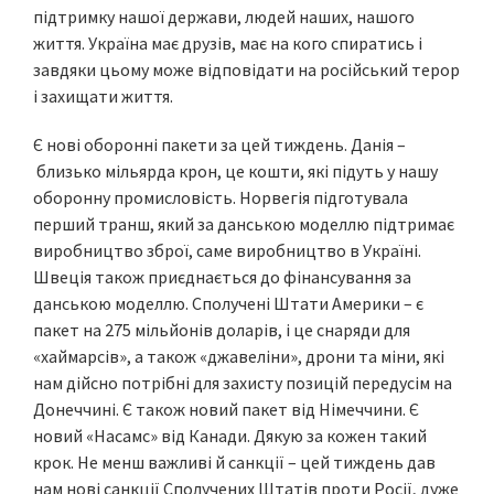
підтримку нашої держави, людей наших, нашого
життя. Україна має друзів, має на кого спиратись і
завдяки цьому може відповідати на російський терор
і захищати життя.
Є нові оборонні пакети за цей тиждень. Данія –
близько мільярда крон, це кошти, які підуть у нашу
оборонну промисловість. Норвегія підготувала
перший транш, який за данською моделлю підтримає
виробництво зброї, саме виробництво в Україні.
Швеція також приєднається до фінансування за
данською моделлю. Сполучені Штати Америки – є
пакет на 275 мільйонів доларів, і це снаряди для
«хаймарсів», а також «джавеліни», дрони та міни, які
нам дійсно потрібні для захисту позицій передусім на
Донеччині. Є також новий пакет від Німеччини. Є
новий «Насамс» від Канади. Дякую за кожен такий
крок. Не менш важливі й санкції – цей тиждень дав
нам нові санкції Сполучених Штатів проти Росії, дуже