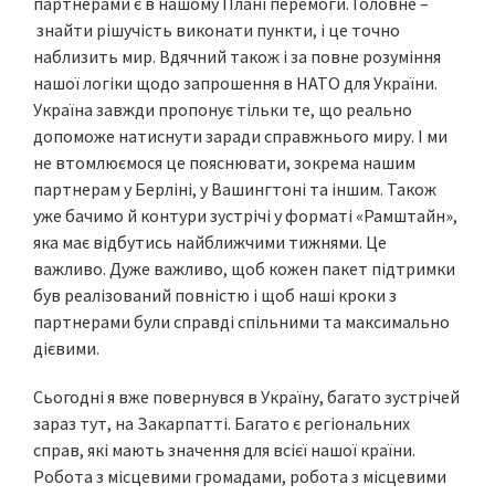
партнерами є в нашому Плані перемоги. Головне –
знайти рішучість виконати пункти, і це точно
наблизить мир. Вдячний також і за повне розуміння
нашої логіки щодо запрошення в НАТО для України.
Україна завжди пропонує тільки те, що реально
допоможе натиснути заради справжнього миру. І ми
не втомлюємося це пояснювати, зокрема нашим
партнерам у Берліні, у Вашингтоні та іншим. Також
уже бачимо й контури зустрічі у форматі «Рамштайн»,
яка має відбутись найближчими тижнями. Це
важливо. Дуже важливо, щоб кожен пакет підтримки
був реалізований повністю і щоб наші кроки з
партнерами були справді спільними та максимально
дієвими.
Сьогодні я вже повернувся в Україну, багато зустрічей
зараз тут, на Закарпатті. Багато є регіональних
справ, які мають значення для всієї нашої країни.
Робота з місцевими громадами, робота з місцевими