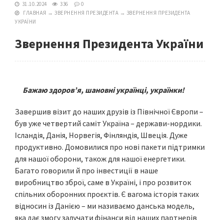
31.10.2024
336
0
ГЛАВНАЯ
→
ЗВЕРНЕННЯ ПРЕЗИДЕНТА
→
ЗВЕРНЕННЯ ПРЕЗИДЕНТА
УКРАЇНИ
Звернення Президента України
Бажаю здоров’я, шановні українці, українки!
Завершив візит до наших друзів із Північної Європи –
був уже четвертий саміт Україна – держави-нордики.
Ісландія, Данія, Норвегія, Фінляндія, Швеція. Дуже
продуктивно. Домовилися про нові пакети підтримки
для нашої оборони, також для нашої енергетики.
Багато говорили й про інвестиції в наше
виробництво зброї, саме в Україні, і про розвиток
спільних оборонних проєктів. Є вагома історія таких
відносин із Данією – ми називаємо данська модель,
яка дає змогу залучати фінанси від наших партнерів