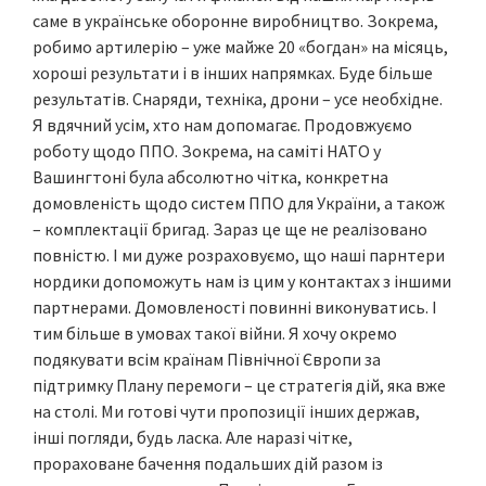
саме в українське оборонне виробництво. Зокрема,
робимо артилерію – уже майже 20 «богдан» на місяць,
хороші результати і в інших напрямках. Буде більше
результатів. Снаряди, техніка, дрони – усе необхідне.
Я вдячний усім, хто нам допомагає. Продовжуємо
роботу щодо ППО. Зокрема, на саміті НАТО у
Вашингтоні була абсолютно чітка, конкретна
домовленість щодо систем ППО для України, а також
– комплектації бригад. Зараз це ще не реалізовано
повністю. І ми дуже розраховуємо, що наші парнтери
нордики допоможуть нам із цим у контактах з іншими
партнерами. Домовленості повинні виконуватись. І
тим більше в умовах такої війни. Я хочу окремо
подякувати всім країнам Північної Європи за
підтримку Плану перемоги – це стратегія дій, яка вже
на столі. Ми готові чути пропозиції інших держав,
інші погляди, будь ласка. Але наразі чітке,
прораховане бачення подальших дій разом із