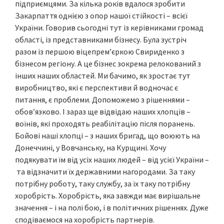
підприємцями. За кілька років вдалося зробити
Закарпаття однією з опор нашої стійкості – всієї
України. Говорив сьогодні тут із керівниками громад
області, із представниками бізнесу. Була зустріч
разом із першою віцепремʼєркою Свириденко з
бізнесом регіону. А це бізнес зокрема релокований з
інших наших областей. Ми бачимо, як зростає тут
виробництво, які є перспективи й водночас є
питання, є проблеми. Допоможемо з рішеннями –
обов’язково. І зараз ще відвідаю наших хлопців –
воїнів, які проходять реабілітацію після поранень.
Бойові наші хлопці – з наших бригад, що воюють на
Донеччині, у Вовчанську, на Курщині. Хочу
подякувати їм від усіх наших людей – від усієї України –
та відзначити їх державними нагородами. За таку
потрібну роботу, таку службу, за їх таку потрібну
хоробрість. Хоробрість, яка завжди має вирішальне
значення – і на полі бою, і в політичних рішеннях. Дуже
сподіваємося на хоробрість партнерів.