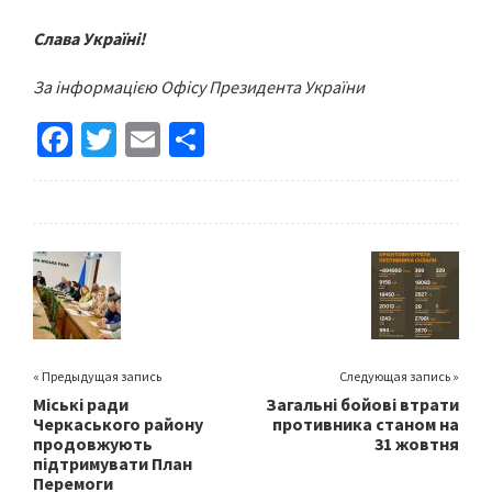
Слава Україні!
За інформацією Офісу Президента України
Fa
T
E
S
ce
wi
m
h
b
tt
ai
ar
o
er
l
e
o
k
« Предыдущая запись
Следующая запись »
Міські ради
Загальні бойові втрати
Черкаського району
противника станом на
продовжують
31 жовтня
підтримувати План
Перемоги