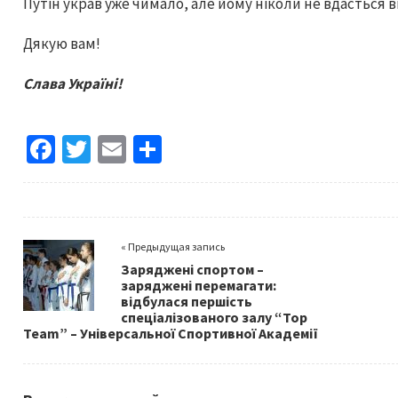
Путін украв уже чимало, але йому ніколи не вдасться в
Дякую вам!
Слава Україні!
Fa
T
E
S
ce
wi
m
h
b
tt
ai
ar
o
er
l
e
« Предыдущая запись
o
Заряджені спортом –
k
заряджені перемагати:
відбулася першість
спеціалізованого залу “Top
Team” – Універсальної Спортивної Академії