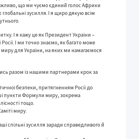
важливо, що ми чуємо єдиний голос Африки
 глобальні зусилля. І я щиро дякую всім
утнього.
тку. І я кажу це як Президент України –
 Росії. І ми точно знаємо, як багато може
ти миру для України, на яких ми намагаємося
чись разом із нашими партнерами крок за
тичної безпеки, притягненням Росії до
інші пункти Формули миру, зокрема
лісності тощо.
аміті миру.
наші спільні зусилля заради справедливого й