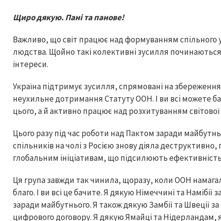
Щиро дякую. Пані та панове!
Важливо, що світ працює над формуванням спільного
людства. Щойно такі колективні зусилля починаються
інтереси.
Україна підтримує зусилля, спрямовані на збереження є
неухильне дотримання Статуту ООН. І ви всі можете б
цього, а й активно працює над розхитуванням світової 
Цього разу під час роботи над Пактом заради майбутнь
спільників на чолі з Росією знову діяла деструктивно
глобальним ініціативам, що підсилюють ефективність
Ця група завжди так чинила, щоразу, коли ООН намага
благо. І ви всі це бачите. Я дякую Німеччині та Намібії
заради майбутнього. Я також дякую Замбії та Швеції 
цифрового договору. Я дякую Ямайці та Нідерландам, я