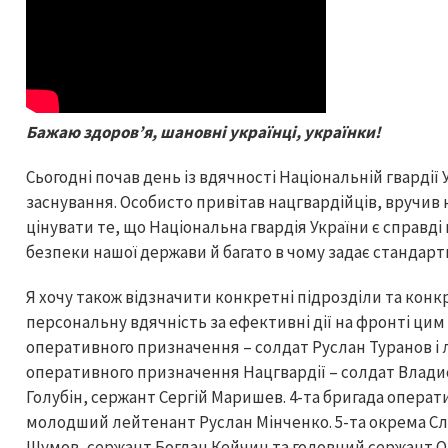
Бажаю здоров’я, шановні українці, українки!
Сьогодні почав день із вдячності Національній гвардії 
заснування. Особисто привітав нацгвардійців, вручив 
цінувати те, що Національна гвардія України є справ
безпеки нашої держави й багато в чому задає стандарти
Я хочу також відзначити конкретні підрозділи та конкр
персональну вдячність за ефективні дії на фронті цим
оперативного призначення – солдат Руслан Туранов і 
оперативного призначення Нацгвардії – солдат Влади
Голубін, сержант Сергій Маришев. 4-та бригада операт
молодший лейтенант Руслан Мінченко. 5-та окрема Сл
Шумов, сержант Богдан Кейчин та головний сержант О