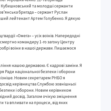
д Кубишковський та молодші сержанти
лов’янська бригада – сержант Руслан
дший лейтенант Артем Голубенко. Я дякую
вардії «Омега» – усіх воїнів. Напередодні
осмертно командиру 1-го загону Центру
робрі воїни в нашої держави. Пишаємося
іння нашою державою. Є кадрові заміни. Я
ря Ради національної безпеки і оборони
 пізніше. Новим секретарем РНБО я
 досвід керівництва Службою зовнішньої
цбезпеки і оборони. Новим керівником
овідний досвід. Загалом очікую зміцнення
и та впливати на процеси, від яких