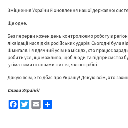
Зміцнення України й оновлення нашої державної систе
Ще одне.
Без перерви кожен день контролюємо роботу в регіонах
ліквідації наслідків російських ударів. Сьогодні була 
Шмигаля. І я вдячний усім на місцях, хто працює зара
робить усе, що можливо, щоб люди та підприємства б
усіма тими основами життя, які потрібні.
Дякую всім, хто дбає про Україну! Дякую всім, хто зах
Слава Україні!
Fa
T
E
S
ce
wi
m
h
b
tt
ai
ar