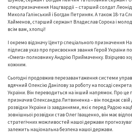
спецпризначення Нацгвардії – старший солдат Леоні
Микола Галінський і Богдан Петриняк. А також 18-та С
Хайменов, старший сержант Владислав Сорока і моло
всім вам, хлопці!
І окремо відзначу Центр спеціального призначення Нацг
підписав указ про присвоєння звання Герой України п
«Омега» полковнику Андрію Приймаченку. Взірцево хо
кожним.
Сьогодні продовжив перезавантаження системи управл
вдячний Олексію Данілову за роботу на посаді секрета
України. Він переводиться на інший напрямок. Про це
призначив Олександра Литвиненка – він поєднає свій
розвідки України із завданнями, які є перед Радою на
зовнішньої розвідки став Олег Іващенко, він має відп
стратегічних можливостей нашої держави прогнозуват
залежить національна безпека нашої держави.