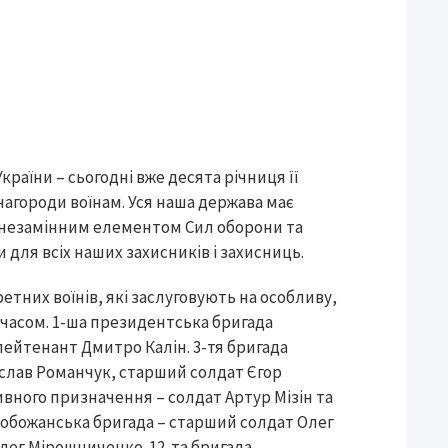
України – сьогодні вже десята річниця її
нагороди воїнам. Уся наша держава має
ді незамінним елементом Сил оборони та
 для всіх наших захисників і захисниць.
етних воїнів, які заслуговують на особливу,
 часом. 1-ша президентська бригада
лейтенант Дмитро Калін. 3-тя бригада
слав Романчук, старший солдат Єгор
ивного призначення – солдат Артур Мізін та
обожанська бригада – старший солдат Олег
лег Мірошниченко. 12-та бригада