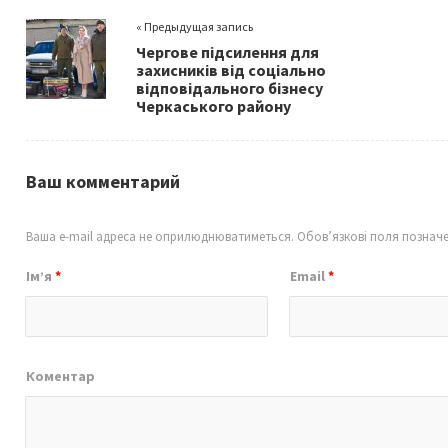
o
er
l
e
« Предыдущая запись
o
Чергове підсилення для
k
захисників від соціально
відповідального бізнесу
Черкаського району
Ваш комментарий
Ваша e-mail адреса не оприлюднюватиметься.
Обов’язкові поля познач
Ім’я
*
Email
*
Коментар