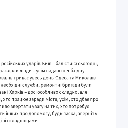
російських ударів. Київ – балістика сьогодні,
раждали люди – усім надано необхідну
завалів триває увесь день. Одеса та Миколаїв
сі необхідні служби, ремонтні бригади були
ані. Харків – досі особливо складно, але
, хто працює заради міста, усім, хто дбає про
иво звертати увагу на тих, хто потребує
и інших про допомогу, будь ласка, зверніть
і зі складнощами.