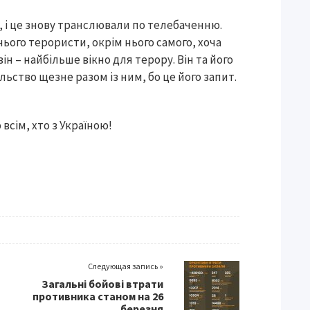
ю, і це знову транслювали по телебаченню.
 нього терористи, окрім нього самого, хоча
ін – найбільше вікно для терору. Він та його
ильство щезне разом із ним, бо це його запит.
 всім, хто з Україною!
Следующая запись »
Загальні бойові втрати
противника станом на 26
березня