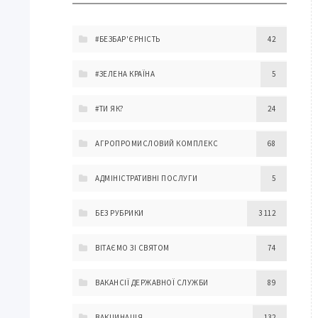
#БЕЗБАР'ЄРНІСТЬ
42
#ЗЕЛЕНА КРАЇНА
5
#ТИ ЯК?
24
АГРОПРОМИСЛОВИЙ КОМПЛЕКС
68
АДМІНІСТРАТИВНІ ПОСЛУГИ
5
БЕЗ РУБРИКИ
3 112
ВІТАЄМО ЗІ СВЯТОМ
74
ВАКАНСІЇ ДЕРЖАВНОЇ СЛУЖБИ
89
ВАКЦИНАЦІЯ
132