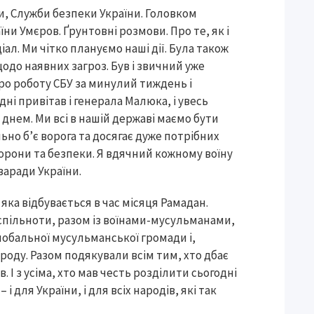
ки, Служби безпеки України. Головком
ни Умєров. Ґрунтовні розмови. Про те, як і
л. Ми чітко плануємо наші дії. Була також
одо наявних загроз. Був і звичний уже
о роботу СБУ за минулий тиждень і
дні привітав і генерала Малюка, і увесь
днем. Ми всі в нашій державі маємо бути
льно б’є ворога та досягає дуже потрібних
орони та безпеки. Я вдячний кожному воїну
заради України.
 яка відбувається в час місяця Рамадан.
спільноти, разом із воїнами-мусульманами,
обальної мусульманської громади і,
оду. Разом подякували всім тим, хто дбає
. І з усіма, хто мав честь розділити сьогодні
 для України, і для всіх народів, які так