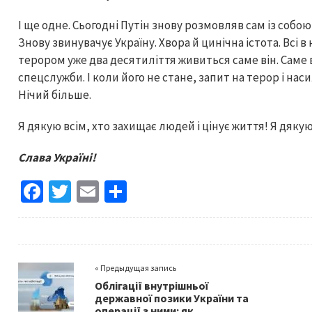
І ще одне. Сьогодні Путін знову розмовляв сам із собо
Знову звинувачує Україну. Хвора й цинічна істота. Всі в
терором уже два десятиліття живиться саме він. Саме в
спецслужби. І коли його не стане, запит на терор і нас
Нічий більше.
Я дякую всім, хто захищає людей і цінує життя! Я дякую
Слава Україні!
Fa
T
E
S
ce
wi
m
h
b
tt
ai
ar
o
er
l
e
« Предыдущая запись
o
Облігації внутрішньої
k
державної позики України та
операції з ними: як