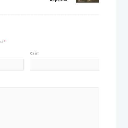
ені
*
Сайт