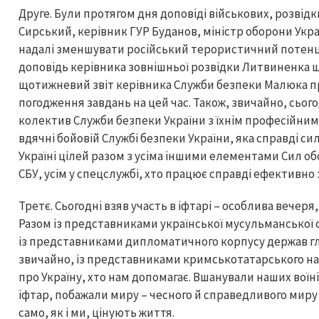
Друге. Були протягом дня доповіді військових, розвід
Сирський, керівник ГУР Буданов, міністр оборони Украї
надалі зменшувати російський терористичний потенціа
доповідь керівника зовнішньої розвідки Литвиненка щ
щотижневий звіт керівника Служби безпеки Малюка пр
погодження завдань на цей час. Також, звичайно, сього
колектив Служби безпеки України з їхнім професійним 
вдячні бойовій Службі безпеки України, яка справді си
Україні цілей разом з усіма іншими елементами Сил об
СБУ, усім у спецслужбі, хто працює справді ефективно 
Третє. Сьогодні взяв участь в іфтарі – особлива вечеря,
Разом із представниками української мусульманської 
із представниками дипломатичного корпусу держав гл
звичайно, із представниками кримськотатарського нар
про Україну, хто нам допомагає. Вшанували наших воїнів
іфтар, побажали миру – чесного й справедливого миру – і
само, як і ми, цінують життя.