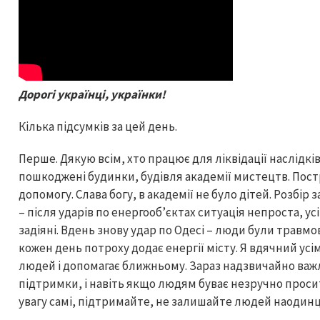
Дорогі українці, українки!
Кілька підсумків за цей день.
Перше. Дякую всім, хто працює для ліквідації наслідків 
пошкоджені будинки, будівля академії мистецтв. Пост
допомогу. Слава богу, в академії не було дітей. Розбір 
– після ударів по енергообʼєктах ситуація непроста, у
задіяні. Вдень знову удар по Одесі – люди були травмов
кожен день потроху додає енергії місту. Я вдячний усім
людей і допомагає ближньому. Зараз надзвичайно важл
підтримки, і навіть якщо людям буває незручно просит
увагу самі, підтримайте, не залишайте людей наодинц