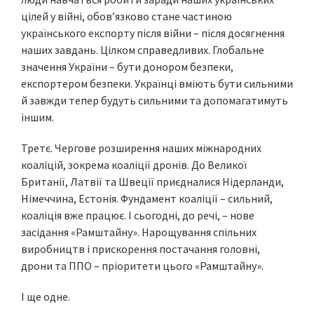
цілей у війні, обов’язково стане частиною
українського експорту після війни – після досягнення
наших завдань. Цілком справедливих. Глобальне
значення України – бути донором безпеки,
експортером безпеки. Українці вміють бути сильними
й завжди тепер будуть сильними та допомагатимуть
іншим.
Третє. Чергове розширення наших міжнародних
коаліцій, зокрема коаліції дронів. До Великої
Британії, Латвії та Швеції приєдналися Нідерланди,
Німеччина, Естонія. Фундамент коаліції – сильний,
коаліція вже працює. І сьогодні, до речі, – нове
засідання «Рамштайну». Нарощування спільних
виробництв і прискорення постачання головні,
дрони та ППО – пріоритети цього «Рамштайну».
І ще одне.