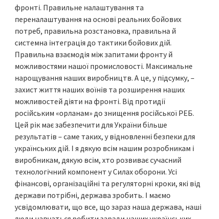
фронті. Правильне налаштування та
переналаштування на основі реальних бойових
потреб, правильна розстановка, правильна й
системна інтеграція до тактики бойових дій.
Правильна взаємодія між запитами фронту й
можливостями нашої промисловості. Максимальне
нарощування наших виробництв. А це, у підсумку, –
захист життя наших воїнів та розширення наших
можливостей діяти на фронті. Від протидії
російським «орланам» до знищення російської РЕБ.
Цей рік має забезпечити для України більше
результатів – саме таких, у відновленні безпеки для
українських дій. І я дякую всім нашим розробникам і
виробникам, дякую всім, хто розвиває сучасний
технологічний компонент у Силах оборони. Усі
фінансові, організаційні та регуляторні кроки, які від
держави потрібні, держава зробить. І маємо
усвідомлювати, що все, що зараз наша держава, наші
люди навчаться робити заради наших українських