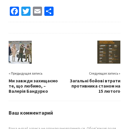
Fa
T
E
S
ce
wi
m
h
b
tt
ai
ar
o
er
l
e
o
k
« Предыдущая запись
Следующая запись »
Ми завжди захищаємо
Загальні бойові втрати
те, що любимо, –
противника станом на
Валерія Бандурко
15 лютого
Ваш комментарий
Ваша e-mail адреса не оприлюднюватиметься.
Обов’язкові поля