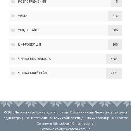
РОЗПОРЯДЖЕННЯ
5
УВАГА!
316
УРЯД УКРАЇНИ
506
ЦИФРОВІЗАЦІЯ
106
ЧЕРКАСЬКА ОБЛАСТЬ
3 388
ЧЕРКАСЬКИЙ РАЙОН
2 478
© 2026 Черкаська районна адміністрація · Офіційний сайт Черкаської районної
адміністрації. Всі матеріали на цьому сайті розміщені на умовах ліцензії Creative
Commons Attribution 4.0 International
Розробка сайту: webseta.com.ua