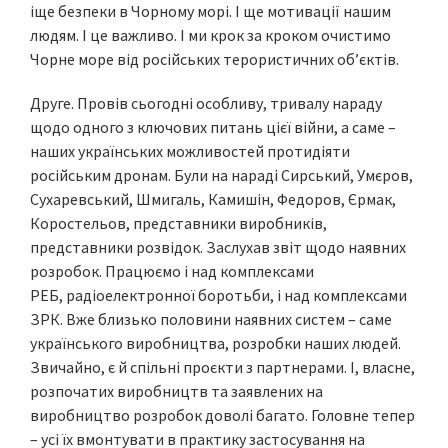
іще безпеки в Чорному морі. І ще мотивації нашим
людям. І це важливо. І ми крок за кроком очистимо
Чорне море від російських терористичних об’єктів.
Друге. Провів сьогодні особливу, тривалу нараду
щодо одного з ключових питань цієї війни, а саме –
наших українських можливостей протидіяти
російським дронам. Були на нараді Сирський, Умєров,
Сухаревський, Шмигаль, Камишін, Федоров, Єрмак,
Коростельов, представники виробників,
представники розвідок. Заслухав звіт щодо наявних
розробок. Працюємо і над комплексами
РЕБ, радіоелектронної боротьби, і над комплексами
ЗРК. Вже близько половини наявних систем – саме
українського виробництва, розробки наших людей.
Звичайно, є й спільні проєкти з партнерами. І, власне,
розпочатих виробництв та заявлених на
виробництво розробок доволі багато. Головне тепер
– усі їх вмонтувати в практику застосування на