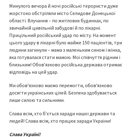
Минулого вечора й ночі російські терористи дуже
жорстоко обстріляли місто Селидове Донецької
області. Влучання – по житлових будинках, по
звичайній цивільній забудові й по лікарні.
Прицільний російський удар по місту. На момент
цього удару в лікарні було майже 150 пацієнтів, три
людини загинули – мама з маленьким сином і жінка,
яка готувалася стати мамою. Мої співчуття рідним і
близьким! Обов’язково російська держава отримає
відповідь на цей удар.
Ми обов’язково маємо перемогти, обов’язково
досягти українських цілей. Безпека здобувається
лише силою та сильними.
Слава всім, хто б’ється заради нашої держави та
людей! Слава всім, хто працює заради України!
Слава Україні!