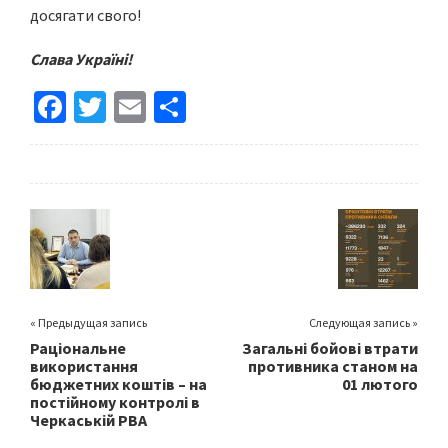
досягати свого!
Слава Україні!
Fa
T
E
S
ce
wi
m
h
b
tt
ai
ar
o
er
l
e
o
k
« Предыдущая запись
Следующая запись »
Раціональне
Загальні бойові втрати
використання
противника станом на
бюджетних коштів – на
01 лютого
постійному контролі в
Черкаській РВА