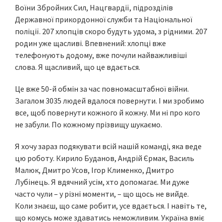
Воїни Збройних Сил, Нацгвардії, підрозділів
Державної прикордонної служби та Національної
поліції. 207 хлопців скоро будуть удома, з рідними. 207
родин уже щасливі. Впевнений: хлопці вже
телефонують додому, вже почули найважливіші
слова. Я щасливий, що це вдається.
Це вже 50-й обмін за час повномасштабної війни.
Загалом 3035 людей вдалося повернути. І ми зробимо
все, щоб повернути кожного й кожну. Ми ні про кого
не забули. По кожному прізвищу шукаємо.
Я хочу зараз подякувати всій нашій команді, яка веде
цю роботу. Кирило Буданов, Андрій Єрмак, Василь
Малюк, Дмитро Усов, Ігор Клименко, Дмитро
Лубінець. Я вдячний усім, хто допомагає. Ми дуже
часто чули – у різні моменти, – що щось не вийде.
Коли знаєш, що саме робити, усе вдається. І навіть те,
що комусь може здаватись неможливим. Україна вміє