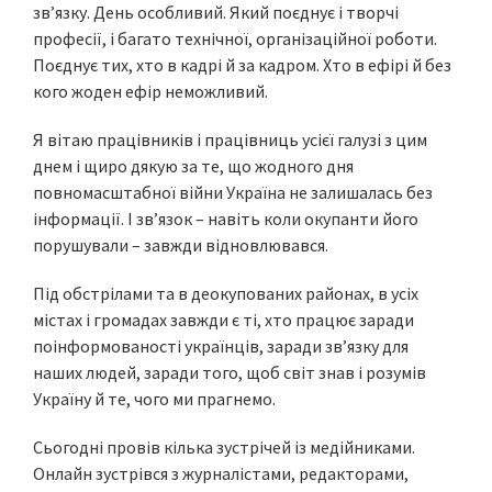
звʼязку. День особливий. Який поєднує і творчі
професії, і багато технічної, організаційної роботи.
Поєднує тих, хто в кадрі й за кадром. Хто в ефірі й без
кого жоден ефір неможливий.
Я вітаю працівників і працівниць усієї галузі з цим
днем і щиро дякую за те, що жодного дня
повномасштабної війни Україна не залишалась без
інформації. І зв’язок – навіть коли окупанти його
порушували – завжди відновлювався.
Під обстрілами та в деокупованих районах, в усіх
містах і громадах завжди є ті, хто працює заради
поінформованості українців, заради звʼязку для
наших людей, заради того, щоб світ знав і розумів
Україну й те, чого ми прагнемо.
Сьогодні провів кілька зустрічей із медійниками.
Онлайн зустрівся з журналістами, редакторами,