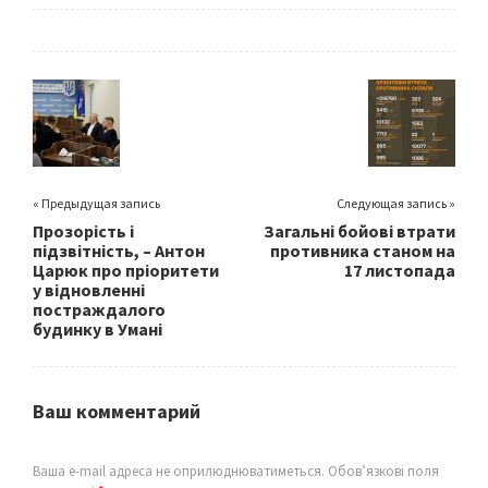
ce
wi
m
h
b
tt
ai
ar
o
er
l
e
o
k
« Предыдущая запись
Следующая запись »
Прозорість і
Загальні бойові втрати
підзвітність, – Антон
противника станом на
Царюк про пріоритети
17 листопада
у відновленні
постраждалого
будинку в Умані
Ваш комментарий
Ваша e-mail адреса не оприлюднюватиметься.
Обов’язкові поля