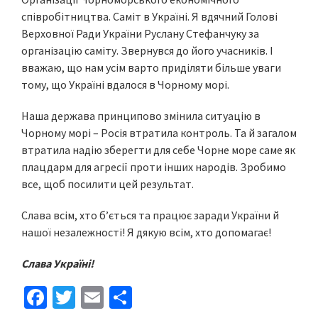
співробітництва. Саміт в Україні. Я вдячний Голові
Верховної Ради України Руслану Стефанчуку за
організацію саміту. Звернувся до його учасників. І
вважаю, що нам усім варто приділяти більше уваги
тому, що Україні вдалося в Чорному морі.
Наша держава принципово змінила ситуацію в
Чорному морі – Росія втратила контроль. Та й загалом
втратила надію зберегти для себе Чорне море саме як
плацдарм для агресії проти інших народів. Зробимо
все, щоб посилити цей результат.
Слава всім, хто б’ється та працює заради України й
нашої незалежності! Я дякую всім, хто допомагає!
Слава Україні!
Fa
T
E
S