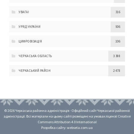
УВАГА!
316
УРЯД УКРАЇНИ
506
ЦИФРОВІЗАЦІЯ
106
ЧЕРКАСЬКА ОБЛАСТЬ
3 388
ЧЕРКАСЬКИЙ РАЙОН
2 478
© 2026 Черкаська районна адміністрація · Офіційний сайт Черкаської районної
адміністрації. Всі матеріали на цьому сайті розміщені на умовах ліцензії Creative
Commons Attribution 4.0 International
Розробка сайту: webseta.com.ua