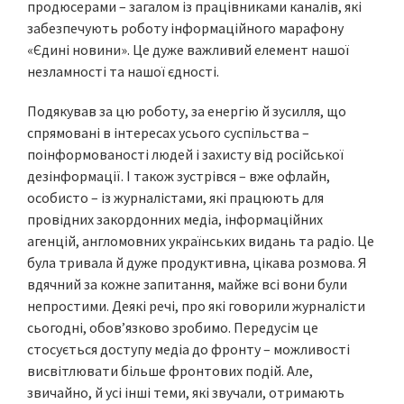
продюсерами – загалом із працівниками каналів, які
забезпечують роботу інформаційного марафону
«Єдині новини». Це дуже важливий елемент нашої
незламності та нашої єдності.
Подякував за цю роботу, за енергію й зусилля, що
спрямовані в інтересах усього суспільства –
поінформованості людей і захисту від російської
дезінформації. І також зустрівся – вже офлайн,
особисто – із журналістами, які працюють для
провідних закордонних медіа, інформаційних
агенцій, англомовних українських видань та радіо. Це
була тривала й дуже продуктивна, цікава розмова. Я
вдячний за кожне запитання, майже всі вони були
непростими. Деякі речі, про які говорили журналісти
сьогодні, обов’язково зробимо. Передусім це
стосується доступу медіа до фронту – можливості
висвітлювати більше фронтових подій. Але,
звичайно, й усі інші теми, які звучали, отримають