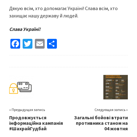
Дякую всім, хто допомагає Україні! Слава всім, хто
захищає нашу державу й людей.
Слава Україні!
Fa
T
E
S
ce
wi
m
h
b
tt
ai
ar
o
er
l
e
o
k
« Предыдущая запись
Следующая запись »
Продовжується
Загальні бойові втрати
інформаційна кампанія
противника станом на
#ШахрайГудбай
04 жовтня