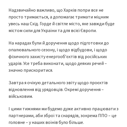
Надзвичайно важливо, що Харків попри все не
просто тримається, а допомагає тримати міцним
увесь наш Схід. Горде й світле місто, яке завжди буде
містом сили для України та для всієї Європи.
На нарадах були й доручення щодо підготовки до
опалювального сезону, і щодо відбудови, і щодо
фізичного захисту енергообʼєктів від російських
ударів. Усе треба виконати, щодо деяких речей –
значно прискоритися.
Завтра я очікую детального звіту щодо проєктів
відновлення від урядовців. Окремі доручення –
військовим.
І цими тижнями ми будемо дуже активно працювати з
партнерами, аби зброї та снарядів, зокрема ППО – це
головне – у наших воїнів було більше.