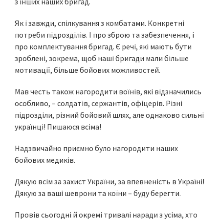
з інших наших бригад.
Як і завжди, спілкування з комбатами. Конкретні
потреби підрозділів. І про зброю та забезпечення, і
про комплектування бригад. Є речі, які мають бути
зроблені, зокрема, щоб наші бригади мали більше
мотивації, більше бойових можливостей.
Мав честь також нагородити воїнів, які відзначились
особливо, – солдатів, сержантів, офіцерів. Різні
підрозділи, різний бойовий шлях, але однаково сильні
українці! Пишаюся всіма!
Надзвичайно приємно було нагородити наших
бойових медиків.
Дякую всім за захист України, за впевненість в Україні!
Дякую за ваші шеврони та коїни – буду берегти.
Провів сьогодні й окремі тривалі наради з усіма, хто