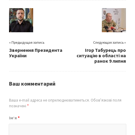
o
er
l
e
o
k
« Предыдущая запись
Следующая запись »
Звернення Президента
Ігор Табурець про
України
ситуацію в області на
ранок 9 липня
Ваш комментарий
Ваша e-mail адреса не оприлюднюватиметься.
Обов’язкові поля
позначені
*
Ім’я
*