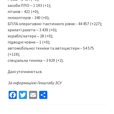
засоби ППО ‒ 1 193 (+1);
літаків – 421 (+0);
гелікоптерів – 340 (+0);
БПЛА оперативно-тактичного рівня – 44 457 (+227);
крилаті ракети ‒ 3 439 (+0);
кораблі/катери ‒ 28 (+0);
підводні човни ‒ 1 (+0);
автомобільної техніки та автоцистерн – 54 575
(+119);
спеціальна техніка ‒ 3 929 (+2).
Дані уточнюються.
За інформацією Генштабу ЗСУ
Fa
T
E
S
ce
wi
m
h
b
tt
ai
ar