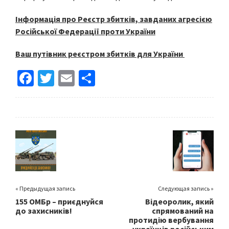
Інформація про Реєстр збитків, завданих агресією
Російської Федерації проти України
Ваш путівник реєстром збитків для України
Fa
T
E
S
ce
wi
m
h
b
tt
ai
ar
o
er
l
e
o
k
« Предыдущая запись
Следующая запись »
155 ОМБр – приєднуйся
Відеоролик, який
до захисників!
спрямований на
протидію вербування
українців російським