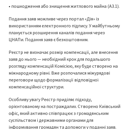
• пошкодження або знищення житлового майна (A3.1).
Подання заяв можливе через портал «Дія» із
використанням електронного підпису. У майбутньому
планується розширення каналів подання через
ЦНАПи. Подання заяв є безкоштовним.
Реєстр не визначає розмір компенсації, але внесення
заяв до нього — необхідний крок для подальшого
розгляду компенсацій Комісією, яку буде створено на
міжнародному рівні. Вже розпочалися міжурядові
переговори щодо формалізації відповідної
компенсаційної структури.
Особливу увагу Реєстр приділяє підходу,
орієнтованому на постраждалих. Створено Київський
офіс, який активно співпрацює з громадянським
суспільством і державними органами для
інформування громадян та допомоги у поданні заяв.