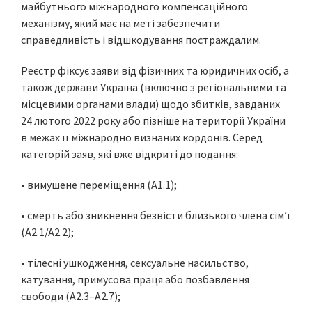
майбутнього міжнародного компенсаційного
механізму, який має на меті забезпечити
справедливість і відшкодування постраждалим.
Реєстр фіксує заяви від фізичних та юридичних осіб, а
також держави Україна (включно з регіональними та
місцевими органами влади) щодо збитків, завданих
24 лютого 2022 року або пізніше на території України
в межах її міжнародно визнаних кордонів. Серед
категорій заяв, які вже відкриті до подання:
• вимушене переміщення (A1.1);
• смерть або зникнення безвісти близького члена сім’ї
(A2.1/A2.2);
• тілесні ушкодження, сексуальне насильство,
катування, примусова праця або позбавлення
свободи (A2.3–A2.7);