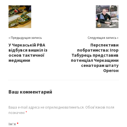
o
er
l
e
o
k
« Предыдущая запись
Следующая запись »
У Черкаській РВА
Перспективи
відбувся вишкіл із
побратимства: Ігор
основ тактичної
Табурець представив
медицини
потенціал Черкащини
сенаторам штату
Орегон
Ваш комментарий
Ваша e-mail адреса не оприлюднюватиметься.
Обов’язкові поля
позначені
*
Ім’я
*