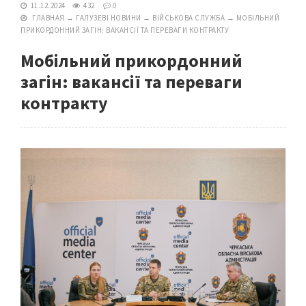
11.12.2024
432
0
ГЛАВНАЯ
→
ГАЛУЗЕВІ НОВИНИ
→
ВІЙСЬКОВА СЛУЖБА
→
МОБІЛЬНИЙ
ПРИКОРДОННИЙ ЗАГІН: ВАКАНСІЇ ТА ПЕРЕВАГИ КОНТРАКТУ
Мобільний прикордонний
загін: вакансії та переваги
контракту