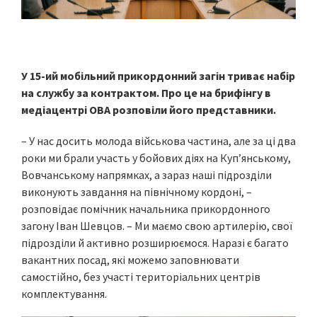
У 15-ий мобільний прикордонний загін триває набір
на службу за контрактом. Про це на брифінгу в
медіацентрі ОВА розповіли його представники.
– У нас досить молода військова частина, але за ці два
роки ми брали участь у бойових діях на Куп’янському,
Вовчанському напрямках, а зараз наші підрозділи
виконують завдання на північному кордоні, –
розповідає помічник начальника прикордонного
загону Іван Шевцов. – Ми маємо свою артилерію, свої
підрозділи й активно розширюємося. Наразі є багато
вакантних посад, які можемо заповнювати
самостійно, без участі територіальних центрів
комплектування.