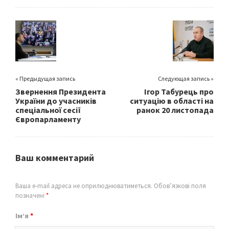
b
tt
ai
ar
o
er
l
e
o
k
« Предыдущая запись
Следующая запись »
Звернення Президента
Ігор Табурець про
України до учасників
ситуацію в області на
спеціальної сесії
ранок 20 листопада
Європарламенту
Ваш комментарий
Ваша e-mail адреса не оприлюднюватиметься.
Обов’язкові поля
позначені
*
Ім’я
*