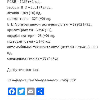
РСЗВ – 1252 (+0) од,
засоби ППО ‒ 1001 (+2) од,
літаків – 369 (+0) од,
гелікоптерів – 329 (+0) од,
БПЛА оперативно-тактичного рівня – 19202 (+91),
крилаті ракети ‒ 2756 (+2),
кораблі /катери ‒ 28 (+0) од,
підводні човни – 1 (+0) од,
автомобільної техніки та автоцистерн – 29648 (+100)
од,
спеціальна техніка ‒ 3674 (+2).
Дані уточнюються.
За інформацією Генерального штабу ЗСУ
Fa
T
E
S
ce
wi
m
h