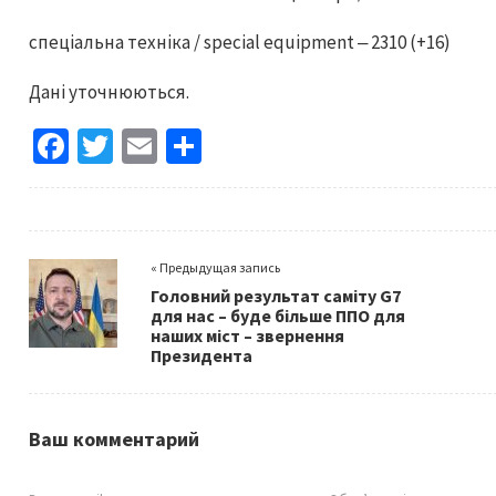
спеціальна техніка / special equipment ‒ 2310 (+16)
Дані уточнюються.
Fa
T
E
S
ce
wi
m
h
b
tt
ai
ar
o
er
l
e
« Предыдущая запись
o
Головний результат саміту G7
k
для нас – буде більше ППО для
наших міст – звернення
Президента
Ваш комментарий