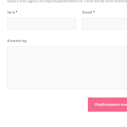
Ваша e-mail адреса не оприлюднюватиметься.
Обов’язкові поля познач
Ім’я
*
Email
*
Коментар