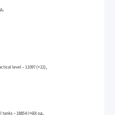
од,
ical level – 11097 (+22),
tanks – 18854 (+60) од,