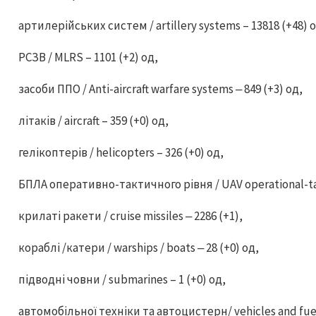
артилерійських систем / artillery systems – 13818 (+48) 
РСЗВ / MLRS – 1101 (+2) од,
засоби ППО / Anti-aircraft warfare systems ‒ 849 (+3) од,
літаків / aircraft – 359 (+0) од,
гелікоптерів / helicopters – 326 (+0) од,
БПЛА оперативно-тактичного рівня / UAV operational-tact
крилаті ракети / cruise missiles ‒ 2286 (+1),
кораблі /катери / warships / boats ‒ 28 (+0) од,
підводні човни / submarines – 1 (+0) од,
автомобільної техніки та автоцистерн/ vehicles and fuel 