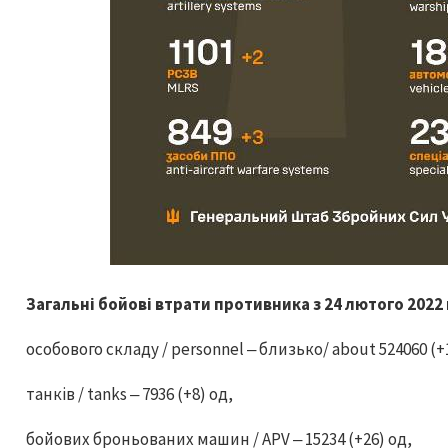
Загальні бойові втрати противника з 24 лютого 2022 
особового складу / personnel ‒ близько/ about 524060 (+1
танків / tanks ‒ 7936 (+8) од,
бойових броньованих машин / APV ‒ 15234 (+26) од,