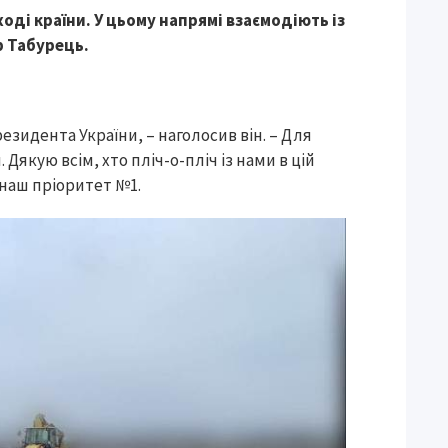
ді країни. У цьому напрямі взаємодіють із
р Табурець.
зидента України, – наголосив він. – Для
 Дякую всім, хто пліч-о-пліч із нами в цій
 наш пріоритет №1.