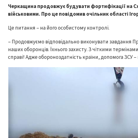
Черкащина продовжує будувати фортифікації на Схо
військовими. Про це повідомив очільник області Іго
Це питання – на його особистому контролі.
– Продовжуємо відповідально виконувати завдання Пре
наших оборонців. Їхнього захисту. З чіткими термінами.
справі! Адже обороноздатність країни, допомога ЗСУ –