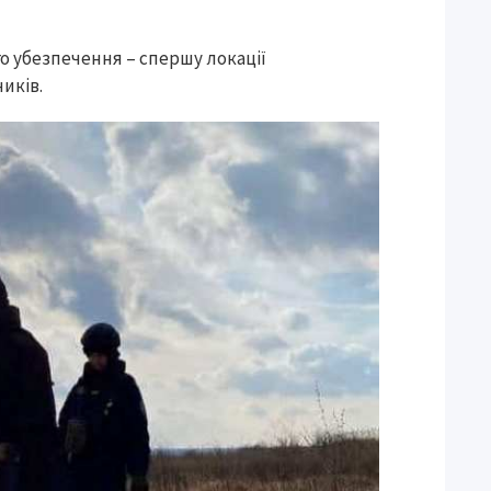
ого убезпечення – спершу локації
иків.