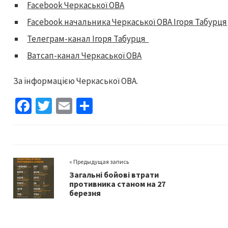
Facebook Черкаської ОВА
Facebook начальника Черкаської ОВА Ігоря Табурця
Телеграм-канал Ігоря Табурця
Ватсап-канал Черкаської ОВА
За інформацією Черкаської ОВА.
Fa
T
E
S
ce
wi
m
h
b
tt
ai
ar
o
er
l
e
« Предыдущая запись
o
Загальні бойові втрати
k
противника станом на 27
березня