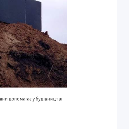
їни допомагає у
будівництві