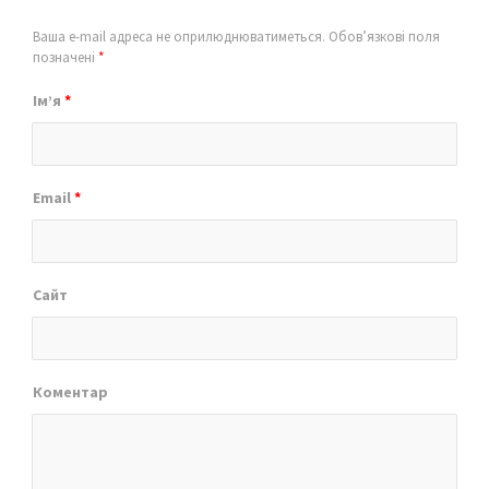
Ваша e-mail адреса не оприлюднюватиметься.
Обов’язкові поля
позначені
*
Ім’я
*
Email
*
Сайт
Коментар