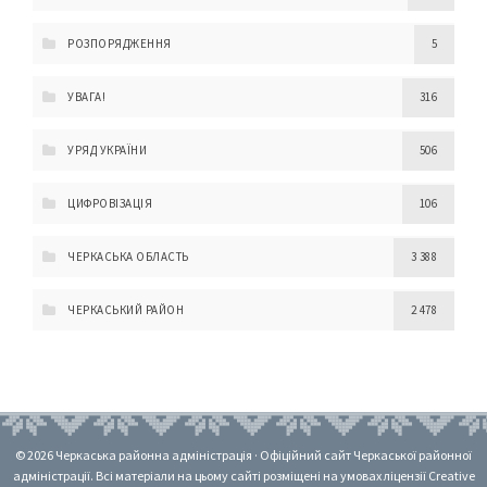
РОЗПОРЯДЖЕННЯ
5
УВАГА!
316
УРЯД УКРАЇНИ
506
ЦИФРОВІЗАЦІЯ
106
ЧЕРКАСЬКА ОБЛАСТЬ
3 388
ЧЕРКАСЬКИЙ РАЙОН
2 478
© 2026 Черкаська районна адміністрація · Офіційний сайт Черкаської районної
адміністрації. Всі матеріали на цьому сайті розміщені на умовах ліцензії Creative