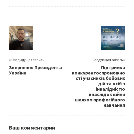
ce
wi
m
h
b
tt
ai
ar
o
er
l
e
o
k
« Предыдущая запись
Следующая запись »
Звернення Президента
Підтримка
України
конкурентоспроможно
сті учасників бойових
дій та осіб з
інвалідністю
внаслідок війни
шляхом професійного
навчання
Ваш комментарий