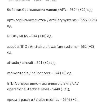
бойових броньованих машин / APV ‒ 9804 (+29) од,
артилерійських систем / artillery systems – 7227 (+25)
од,
РСЗВ / MLRS – 844 (+10) од,
засоби ППО / Anti-aircraft warfare systems ‒ 562 (+3)
од,
літаків / aircraft – 321 (+0) од,
гелікоптерів / helicopters – 324 (+0) од,
БПЛА оперативно-тактичного рівня / UAV
operational-tactical level – 5440 (+21),
крилаті ракети / cruise missiles ‒ 1546 (+2),