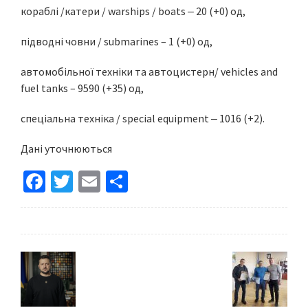
кораблі /катери / warships / boats ‒ 20 (+0) од,
підводні човни / submarines – 1 (+0) од,
автомобільної техніки та автоцистерн/ vehicles and
fuel tanks – 9590 (+35) од,
спеціальна техніка / special equipment ‒ 1016 (+2).
Дані уточнюються
Fa
T
E
S
ce
wi
m
h
b
tt
ai
ar
o
er
l
e
o
k