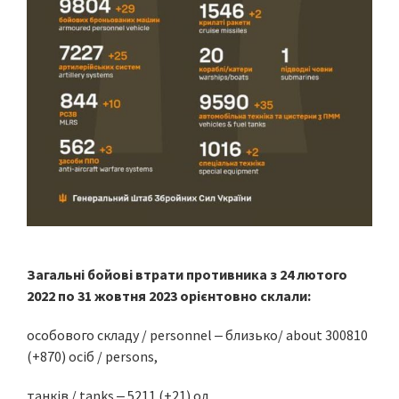
Загальні бойові втрати противника з 24 лютого
2022 по 31 жовтня 2023 орієнтовно склали:
особового складу / personnel ‒ близько/ about 300810
(+870) осіб / persons,
танків / tanks ‒ 5211 (+21) од,