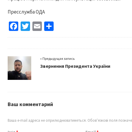
Пресслужба ОДА
Fa
T
E
S
ce
wi
m
h
b
tt
ai
ar
o
er
l
e
« Предыдущая запись
o
Звернення Президента України
k
Ваш комментарий
Ваша e-mail адреса не оприлюднюватиметься.
Обов’язкові поля познач
Ім’я
*
Email
*