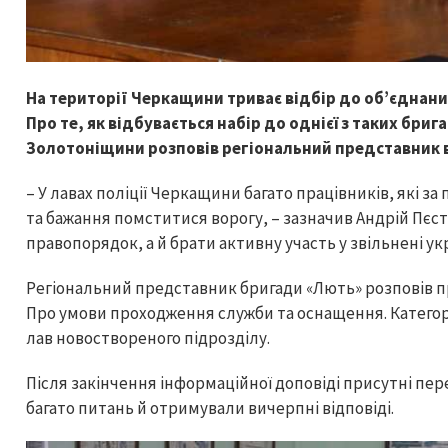
На території Черкащини триває відбір до об’єднани
Про те, як відбувається набір до однієї з таких бр
Золотоніщини розповів регіональний представник в
– У лавах поліції Черкащини багато працівників, які 
та бажання помститися ворогу, – зазначив Андрій Пєстр
правопорядок, а й брати активну участь у звільнені ук
Регіональний представник бригади «Лють» розповів пр
Про умови проходження служби та оснащення. Категорі
лав новоствореного підрозділу.
Після закінчення інформаційної доповіді присутні пе
багато питань й отримували вичерпні відповіді.