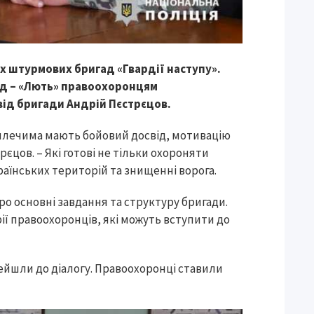
х штурмових бригад «Гвардії наступу».
игад – «Лють» правоохоронцям
ід бригади Андрій Пєстрєцов.
за плечима мають бойовий досвід, мотивацію
єцов. – Які готові не тільки охороняти
раїнських територій та знищенні ворога.
о основні завдання та структуру бригади.
ї правоохоронців, які можуть вступити до
рейшли до діалогу. Правоохоронці ставили