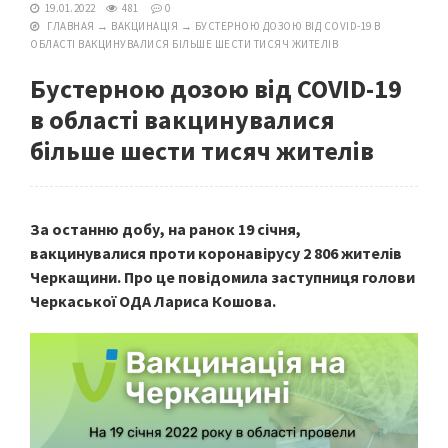
19.01.2022
481
0
ГЛАВНАЯ
→
ВАКЦИНАЦІЯ
→
БУСТЕРНОЮ ДОЗОЮ ВІД COVID-19 В
ОБЛАСТІ ВАКЦИНУВАЛИСЯ БІЛЬШЕ ШЕСТИ ТИСЯЧ ЖИТЕЛІВ
Бустерною дозою від COVID-19
в області вакцинувалися
більше шести тисяч жителів
За останню добу, на ранок 19 січня,
вакцинувалися проти коронавірусу 2 806 жителів
Черкащини. Про це повідомила заступниця голови
Черкаської ОДА Лариса Кошова.