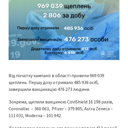
Від початку кампанії в області провели 969 039
щеплень. Першу дозу отримало 485 936 осіб,
завершили вакцинацію 476 273 людини.
Зокрема, щепили вакциною CoviShield 16 198 разів,
CoronaVac – 360 063, Pfizer – 379 805, Astra Zeneca –
111 031, Moderna – 101 942.