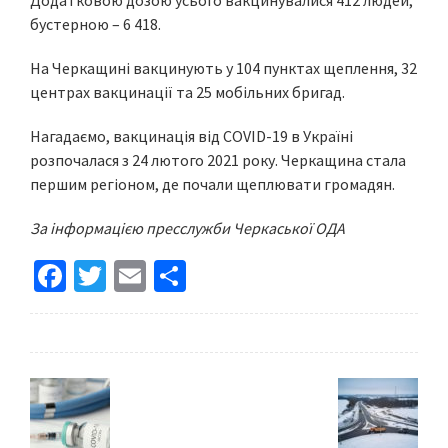
Додатковою дозою усього вакцинувалися 412 людей,
бустерною – 6 418.
На Черкащині вакцинують у 104 пунктах щеплення, 32
центрах вакцинації та 25 мобільних бригад.
Нагадаємо, вакцинація від COVID-19 в Україні
розпочалася з 24 лютого 2021 року. Черкащина стала
першим регіоном, де почали щеплювати громадян.
За інформацією пресслужби Черкаської ОДА
Fa
T
E
S
ce
wi
m
h
b
tt
ai
ar
o
er
l
e
o
k