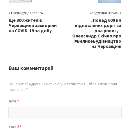
« Предыдущая запись
Следующая запись »
Ще 300 жителів
«Понад 600 км
Черкащини захворіли
відновлених доріг за
на COVID-19 за добу
два роки», –
Олександр Скічко про
#ВеликеБудівництво
на Черкащині
Ваш комментарий
Ваша e-mail адреса не оприлюднюватиметься.
Обов’язкові поля
позначені
*
Ім’я
*
Email
*