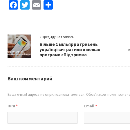
Fa
T
E
S
ce
wi
m
h
b
tt
ai
ar
o
er
l
e
« Предыдущая запись
o
Більше 1 мільярда гривень
k
українці витратили в межах
програми єПідтримка
Ваш комментарий
Ваша e-mail адреса не оприлюднюватиметься.
Обов’язкові поля познач
Ім’я
*
Email
*