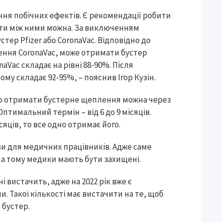
ння побічних ефектів. Є рекомендації робити
рати між ними можна. За виключенням
тер Pfizer або CoronaVac. Відповідно до
ення CoronaVac, може отримати бустер
naVac складає на рівні 88-90%. Після
ому складає 92-95%, – пояснив Ігор Кузін.
що отримати бустерне щеплення можна через
Оптимальний термін – від 6 до 9 місяців.
яців, то все одно отримає його.
ози для медичних працівників. Адже саме
, а тому медики мають бути захищені.
і вистачить, адже на 2022 рік вже є
. Такої кількості має вистачити на те, щоб
 бустер.