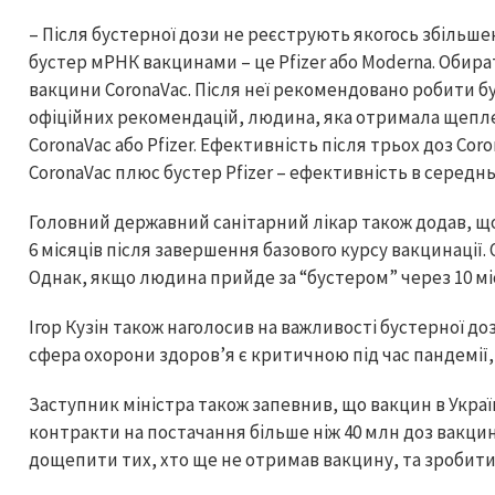
– Після бустерної дози не реєструють якогось збільше
бустер мРНК вакцинами – це Pfizer або Moderna. Оби
вакцини CoronaVac. Після неї рекомендовано робити бус
офіційних рекомендацій, людина, яка отримала щепл
CoronaVac або Pfizer. Ефективність після трьох доз Coro
CoronaVac плюс бустер Pfizer – ефективність в середнь
Головний державний санітарний лікар також додав, 
6 місяців після завершення базового курсу вакцинації. 
Однак, якщо людина прийде за “бустером” через 10 міс
Ігор Кузін також наголосив на важливості бустерної д
сфера охорони здоров’я є критичною під час пандемії
Заступник міністра також запевнив, що вакцин в Україн
контракти на постачання більше ніж 40 млн доз вакцини
дощепити тих, хто ще не отримав вакцину, та зробити