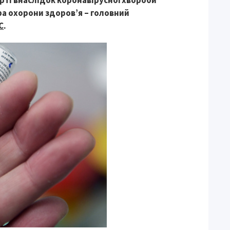
ерті внаслідок коронавірусної хвороби
ра охорони здоров’я – головний
C
.