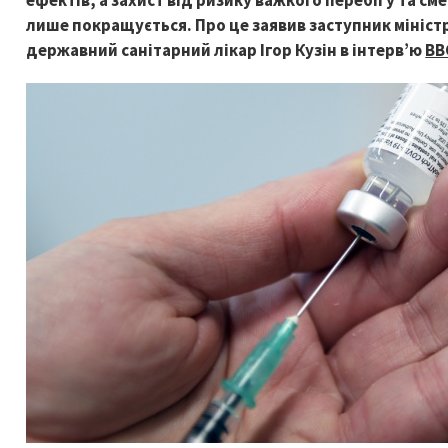
ефектів, а захист від ризику важкого перебігу та см
лише покращується. Про це заявив заступник мініст
державний санітарний лікар Ігор Кузін в інтерв’ю
BB